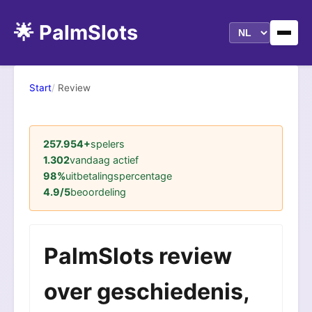
🌟 PalmSlots
Start
Review
257.954+
spelers
1.302
vandaag actief
98%
uitbetalingspercentage
4.9/5
beoordeling
PalmSlots review
over geschiedenis,