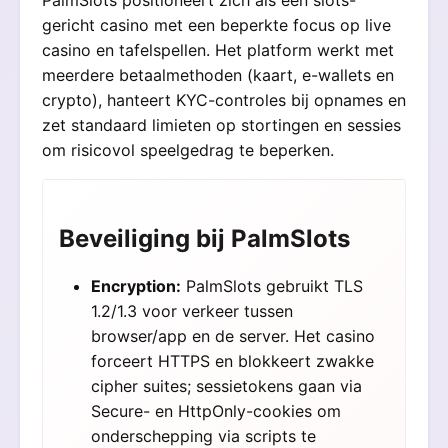
PalmSlots positioneert zich als een slots-
gericht casino met een beperkte focus op live
casino en tafelspellen. Het platform werkt met
meerdere betaalmethoden (kaart, e-wallets en
crypto), hanteert KYC-controles bij opnames en
zet standaard limieten op stortingen en sessies
om risicovol speelgedrag te beperken.
Beveiliging bij PalmSlots
Encryption:
PalmSlots gebruikt TLS
1.2/1.3 voor verkeer tussen
browser/app en de server. Het casino
forceert HTTPS en blokkeert zwakke
cipher suites; sessietokens gaan via
Secure- en HttpOnly-cookies om
onderschepping via scripts te