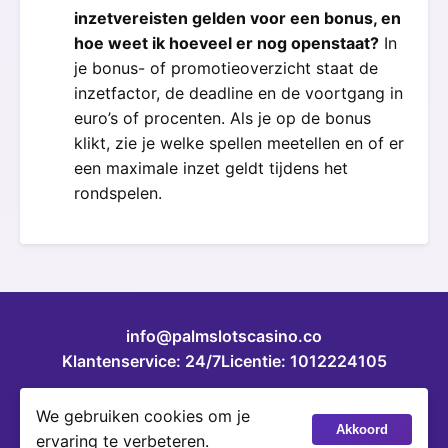
inzetvereisten gelden voor een bonus, en
hoe weet ik hoeveel er nog openstaat?
In
je bonus- of promotieoverzicht staat de
inzetfactor, de deadline en de voortgang in
euro’s of procenten. Als je op de bonus
klikt, zie je welke spellen meetellen en of er
een maximale inzet geldt tijdens het
rondspelen.
info@palmslotscasino.co
Klantenservice: 24/7
Licentie: 1012224105
Speel verantwoord en alleen als je 18+ bent.
We gebruiken cookies om je
Akkoord
© 2017 -
2026
PalmSlots.
ervaring te verbeteren.