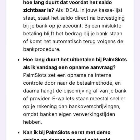
hoe lang duurt dat voordat het saldo
zichtbaar is?
Als iDEAL in jouw kassa-lijst
staat, staat het saldo direct na bevestiging
bij je bank op je account. Bij een mislukte
betaling blijft het bedrag bij je bank staan
of komt het automatisch terug volgens de
bankprocedure.
Hoe lang duurt het uitbetalen bij PalmSlots
als ik vandaag een opname aanvraag?
PalmSlots zet een opname na interne
controle door naar de betaalmethode, en
daarna hangt de bijschrijving af van je bank
of provider. E-wallets staan meestal sneller
op je rekening dan bankoverschrijvingen,
omdat banken eigen verwerkingstijden
hebben.
Kan ik bij PalmSlots eerst met demo