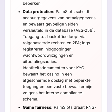
beperken.
Data protection:
PalmSlots scheidt
accountgegevens van betaalgegevens
en bewaart gevoelige velden
versleuteld in de database (AES-256).
Toegang tot backoffice loopt via
rolgebaseerde rechten en 2FA; logs
registreren inlogpogingen,
wachtwoordwijzigingen en
uitbetalingsacties.
Identiteitsdocumenten voor KYC
bewaart het casino in een
afgeschermde opslag met beperkte
toegang en een vaste bewaartermijn
volgens het interne compliance-
schema.
Game fairness:
PalmSlots draait RNG-