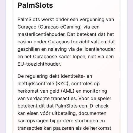
PalmSlots
PalmSlots werkt onder een vergunning van
Curaçao (Curaçao eGaming) via een
masterlicentiehouder. Dat betekent dat het
casino onder Curaçaos toezicht valt en dat
geschillen en naleving via de licentiehouder
en het Curaçaose kader lopen, niet via een
EU-toezichthouder.
De regulering dekt identiteits- en
leeftijdscontrole (KYC), controles op
herkomst van geld (AML) en monitoring
van verdachte transacties. Voor de speler
betekent dit dat PalmSlots een ID-check
kan eisen vóór uitbetaling, documenten
kan opvragen bij grotere stortingen en
transacties kan pauzeren als de herkomst