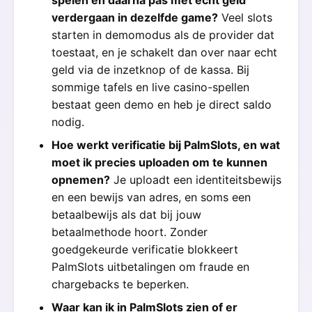
spelen en daarna pas met echt geld
verdergaan in dezelfde game?
Veel slots
starten in demomodus als de provider dat
toestaat, en je schakelt dan over naar echt
geld via de inzetknop of de kassa. Bij
sommige tafels en live casino-spellen
bestaat geen demo en heb je direct saldo
nodig.
Hoe werkt verificatie bij PalmSlots, en wat
moet ik precies uploaden om te kunnen
opnemen?
Je uploadt een identiteitsbewijs
en een bewijs van adres, en soms een
betaalbewijs als dat bij jouw
betaalmethode hoort. Zonder
goedgekeurde verificatie blokkeert
PalmSlots uitbetalingen om fraude en
chargebacks te beperken.
Waar kan ik in PalmSlots zien of er