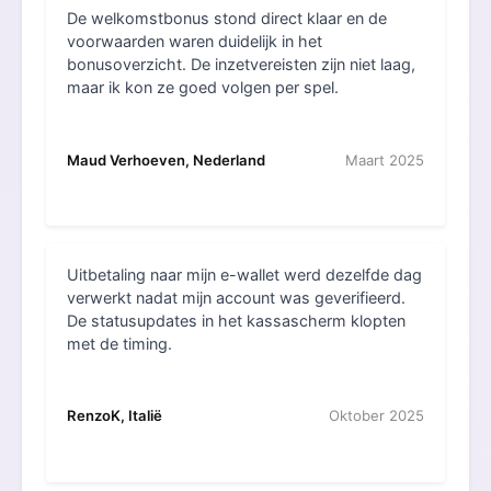
De welkomstbonus stond direct klaar en de
voorwaarden waren duidelijk in het
bonusoverzicht. De inzetvereisten zijn niet laag,
maar ik kon ze goed volgen per spel.
Maud Verhoeven, Nederland
Maart 2025
Uitbetaling naar mijn e-wallet werd dezelfde dag
verwerkt nadat mijn account was geverifieerd.
De statusupdates in het kassascherm klopten
met de timing.
RenzoK, Italië
Oktober 2025