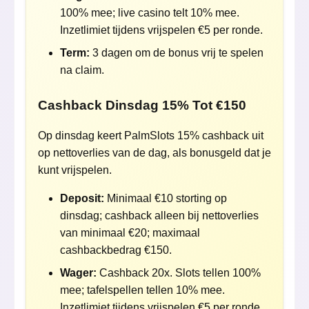
100% mee; live casino telt 10% mee.
Inzetlimiet tijdens vrijspelen €5 per ronde.
Term:
3 dagen om de bonus vrij te spelen
na claim.
Cashback Dinsdag 15% Tot €150
Op dinsdag keert PalmSlots 15% cashback uit
op nettoverlies van de dag, als bonusgeld dat je
kunt vrijspelen.
Deposit:
Minimaal €10 storting op
dinsdag; cashback alleen bij nettoverlies
van minimaal €20; maximaal
cashbackbedrag €150.
Wager:
Cashback 20x. Slots tellen 100%
mee; tafelspellen tellen 10% mee.
Inzetlimiet tijdens vrijspelen €5 per ronde.