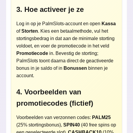
3. Hoe activeer je ze
Log in op je PalmSlots-account en open
Kassa
of
Storten
. Kies een betaalmethode, vul het
stortingsbedrag in dat aan de minimale storting
voldoet, en voer de promotiecode in het veld
Promotiecode
in. Bevestig de storting;
PalmSlots toont daarna direct de geactiveerde
bonus in je saldo of in
Bonussen
binnen je
account.
4. Voorbeelden van
promotiecodes (fictief)
Voorbeelden van verzonnen codes:
PALM25
(25% stortingsbonus),
SPIN40
(40 free spins op
een geselecteerde slot),
CASHBACK10
(10%