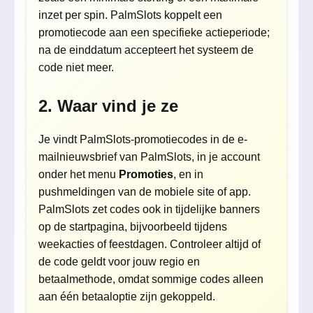
inzet per spin. PalmSlots koppelt een
promotiecode aan een specifieke actieperiode;
na de einddatum accepteert het systeem de
code niet meer.
2. Waar vind je ze
Je vindt PalmSlots-promotiecodes in de e-
mailnieuwsbrief van PalmSlots, in je account
onder het menu
Promoties
, en in
pushmeldingen van de mobiele site of app.
PalmSlots zet codes ook in tijdelijke banners
op de startpagina, bijvoorbeeld tijdens
weekacties of feestdagen. Controleer altijd of
de code geldt voor jouw regio en
betaalmethode, omdat sommige codes alleen
aan één betaaloptie zijn gekoppeld.