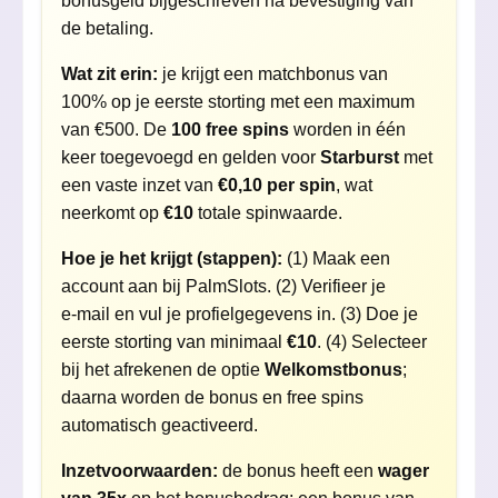
bonusgeld bijgeschreven na bevestiging van
de betaling.
Wat zit erin:
je krijgt een matchbonus van
100% op je eerste storting met een maximum
van €500. De
100 free spins
worden in één
keer toegevoegd en gelden voor
Starburst
met
een vaste inzet van
€0,10 per spin
, wat
neerkomt op
€10
totale spinwaarde.
Hoe je het krijgt (stappen):
(1) Maak een
account aan bij PalmSlots. (2) Verifieer je
e‑mail en vul je profielgegevens in. (3) Doe je
eerste storting van minimaal
€10
. (4) Selecteer
bij het afrekenen de optie
Welkomstbonus
;
daarna worden de bonus en free spins
automatisch geactiveerd.
Inzetvoorwaarden:
de bonus heeft een
wager