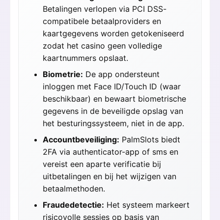
Betalingen verlopen via PCI DSS-
compatibele betaalproviders en
kaartgegevens worden getokeniseerd
zodat het casino geen volledige
kaartnummers opslaat.
Biometrie:
De app ondersteunt
inloggen met Face ID/Touch ID (waar
beschikbaar) en bewaart biometrische
gegevens in de beveiligde opslag van
het besturingssysteem, niet in de app.
Accountbeveiliging:
PalmSlots biedt
2FA via authenticator-app of sms en
vereist een aparte verificatie bij
uitbetalingen en bij het wijzigen van
betaalmethoden.
Fraudedetectie:
Het systeem markeert
risicovolle sessies op basis van