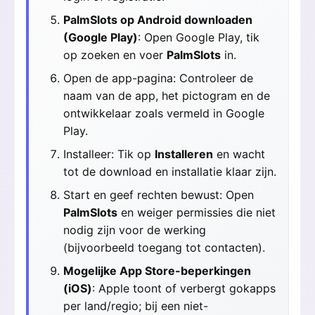
PalmSlots op Android downloaden
(Google Play)
: Open Google Play, tik
op zoeken en voer
PalmSlots
in.
Open de app-pagina: Controleer de
naam van de app, het pictogram en de
ontwikkelaar zoals vermeld in Google
Play.
Installeer: Tik op
Installeren
en wacht
tot de download en installatie klaar zijn.
Start en geef rechten bewust: Open
PalmSlots
en weiger permissies die niet
nodig zijn voor de werking
(bijvoorbeeld toegang tot contacten).
Mogelijke App Store-beperkingen
(iOS)
: Apple toont of verbergt gokapps
per land/regio; bij een niet-