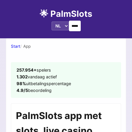
🌟 PalmSlots
Start
App
257.954+
spelers
1.302
vandaag actief
98%
uitbetalingspercentage
4.9/5
beoordeling
PalmSlots app met
slots, live casino,