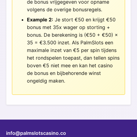
de bonus vrijgegeven voor opname
volgens de overige bonusregels.
Example 2:
Je stort €50 en krijgt €50
bonus met 35x wager op storting +
bonus. De berekening is (€50 + €50) ×
35 = €3.500 inzet. Als PalmSlots een
maximale inzet van €5 per spin tijdens
het rondspelen toepast, dan tellen spins
boven €5 niet mee en kan het casino
de bonus en bijbehorende winst
ongeldig maken.
info@palmslotscasino.co