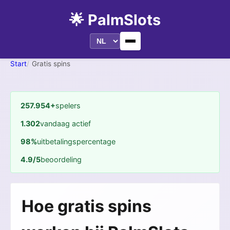
🌟 PalmSlots
Start
Gratis spins
257.954+
spelers
1.302
vandaag actief
98%
uitbetalingspercentage
4.9/5
beoordeling
Hoe gratis spins