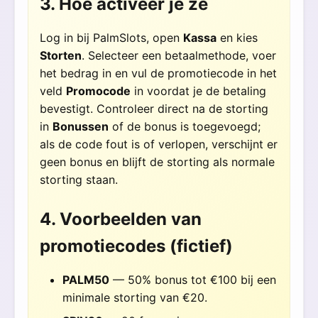
3. Hoe activeer je ze
Log in bij PalmSlots, open
Kassa
en kies
Storten
. Selecteer een betaalmethode, voer
het bedrag in en vul de promotiecode in het
veld
Promocode
in voordat je de betaling
bevestigt. Controleer direct na de storting
in
Bonussen
of de bonus is toegevoegd;
als de code fout is of verlopen, verschijnt er
geen bonus en blijft de storting als normale
storting staan.
4. Voorbeelden van
promotiecodes (fictief)
PALM50
— 50% bonus tot €100 bij een
minimale storting van €20.