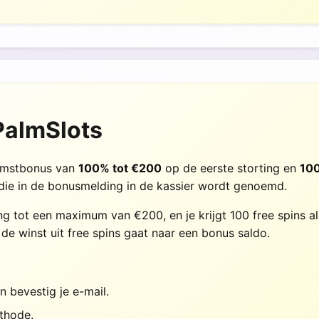
PalmSlots
komstbonus van
100% tot €200
op de eerste storting en
100
 die in de bonusmelding in de kassier wordt genoemd.
ing tot een maximum van €200, en je krijgt 100 free spins al
e winst uit free spins gaat naar een bonus saldo.
 bevestig je e-mail.
thode.