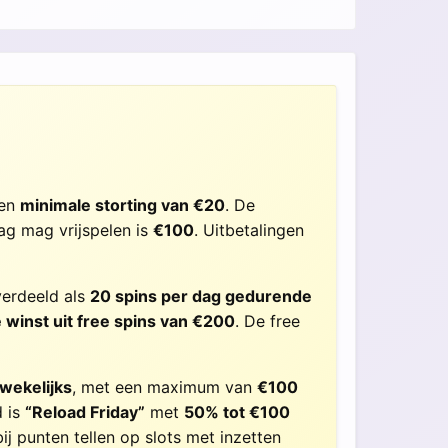
een
minimale storting van €20
. De
ag mag vrijspelen is
€100
. Uitbetalingen
 verdeeld als
20 spins per dag gedurende
 winst uit free spins van €200
. De free
wekelijks
, met een maximum van
€100
d is
“Reload Friday”
met
50% tot €100
j punten tellen op slots met inzetten