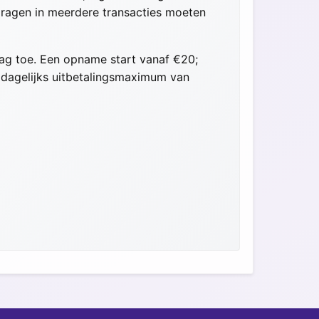
dragen in meerdere transacties moeten
dag toe. Een opname start vanaf €20;
 dagelijks uitbetalingsmaximum van