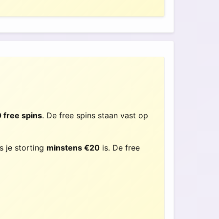
 free spins
. De free spins staan vast op
s je storting
minstens €20
is. De free