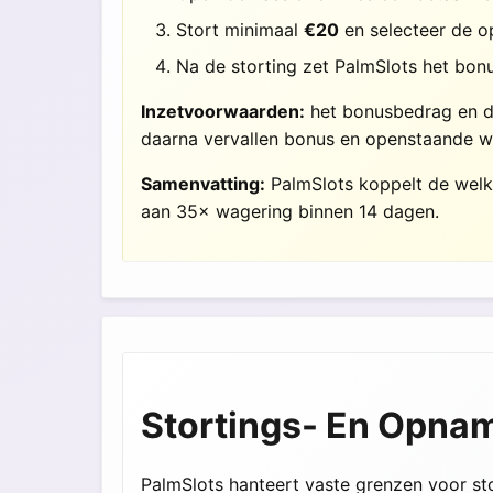
Stort minimaal
€20
en selecteer de o
Na de storting zet PalmSlots het bonu
Inzetvoorwaarden:
het bonusbedrag en de
daarna vervallen bonus en openstaande wi
Samenvatting:
PalmSlots koppelt de welk
aan 35× wagering binnen 14 dagen.
Stortings- En Opnam
PalmSlots hanteert vaste grenzen voor st