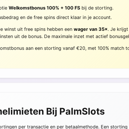
ptie
Welkomstbonus 100% + 100 FS
bij de storting.
sbedrag en de free spins direct klaar in je account.
 winst uit free spins hebben een
wager van 35×
. Je krijg
nsten uit de bonus. De maximale inzet met actief bonusge
omstbonus aan een storting vanaf €20, met 100% match tot 
elimieten Bij PalmSlots
ortingen per transactie en per betaalmethode. Een storting