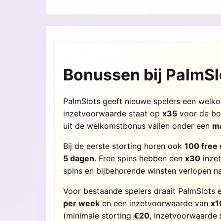
Bonussen bij PalmSl
PalmSlots geeft nieuwe spelers een wel
inzetvoorwaarde staat op
x35
voor de bon
uit de welkomstbonus vallen onder een
ma
Bij de eerste storting horen ook
100 free 
5 dagen
. Free spins hebben een
x30
inze
spins en bijbehorende winsten verlopen 
Voor bestaande spelers draait PalmSlots 
per week
en een inzetvoorwaarde van
x1
(minimale storting
€20
, inzetvoorwaarde