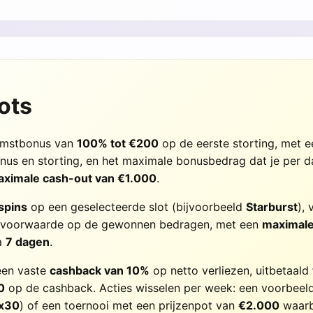
ots
komstbonus van
100% tot €200
op de eerste storting, met 
us en storting, en het maximale bonusbedrag dat je per d
ximale cash-out van €1.000
.
spins
op een geselecteerde slot (bijvoorbeeld
Starburst
),
tvoorwaarde op de gewonnen bedragen, met een
maximale
na
7 dagen
.
een vaste
cashback van 10%
op netto verliezen, uitbetaald
0
op de cashback. Acties wisselen per week: een voorbeel
x30
) of een toernooi met een prijzenpot van
€2.000
waarbi