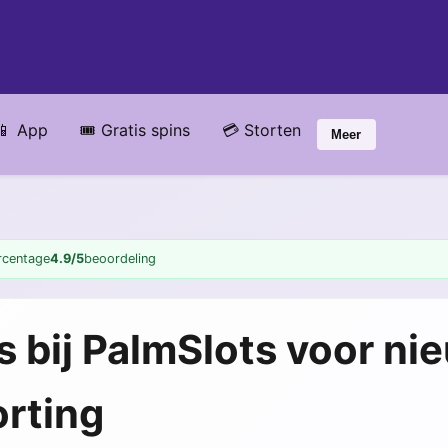
📱 App
🎟️ Gratis spins
💳 Storten
Meer
rcentage
4.9/5
beoordeling
s bij PalmSlots voor ni
orting