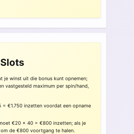
Slots
t je winst uit die bonus kunt opnemen;
een vastgesteld maximum per spin/hand,
5 = €1.750 inzetten voordat een opname
moet €20 × 40 = €800 inzetten; als je
t om de €800 voortgang te halen.