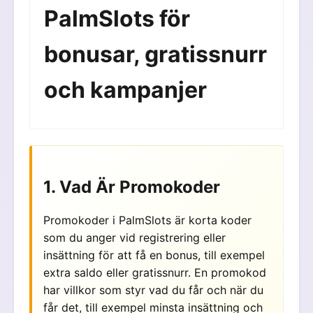
PalmSlots för
bonusar, gratissnurr
och kampanjer
1. Vad Är Promokoder
Promokoder i PalmSlots är korta koder
som du anger vid registrering eller
insättning för att få en bonus, till exempel
extra saldo eller gratissnurr. En promokod
har villkor som styr vad du får och när du
får det, till exempel minsta insättning och