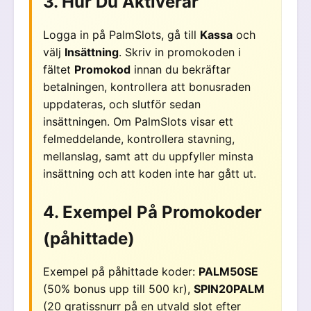
3. Hur Du Aktiverar
Logga in på PalmSlots, gå till
Kassa
och
välj
Insättning
. Skriv in promokoden i
fältet
Promokod
innan du bekräftar
betalningen, kontrollera att bonusraden
uppdateras, och slutför sedan
insättningen. Om PalmSlots visar ett
felmeddelande, kontrollera stavning,
mellanslag, samt att du uppfyller minsta
insättning och att koden inte har gått ut.
4. Exempel På Promokoder
(påhittade)
Exempel på påhittade koder:
PALM50SE
(50% bonus upp till 500 kr),
SPIN20PALM
(20 gratissnurr på en utvald slot efter