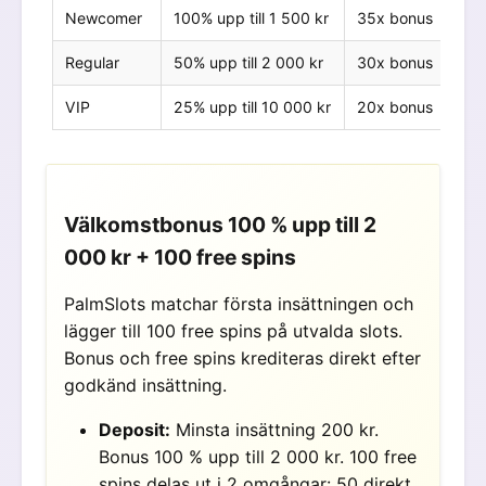
Newcomer
100% upp till 1 500 kr
35x bonus
100
Regular
50% upp till 2 000 kr
30x bonus
50 
VIP
25% upp till 10 000 kr
20x bonus
20 
Välkomstbonus 100 % upp till 2
000 kr + 100 free spins
PalmSlots matchar första insättningen och
lägger till 100 free spins på utvalda slots.
Bonus och free spins krediteras direkt efter
godkänd insättning.
Deposit:
Minsta insättning 200 kr.
Bonus 100 % upp till 2 000 kr. 100 free
spins delas ut i 2 omgångar: 50 direkt