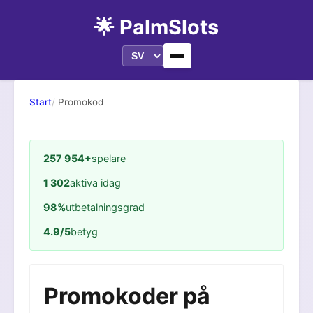
🌟 PalmSlots
Start
Promokod
257 954+
spelare
1 302
aktiva idag
98%
utbetalningsgrad
4.9/5
betyg
Promokoder på