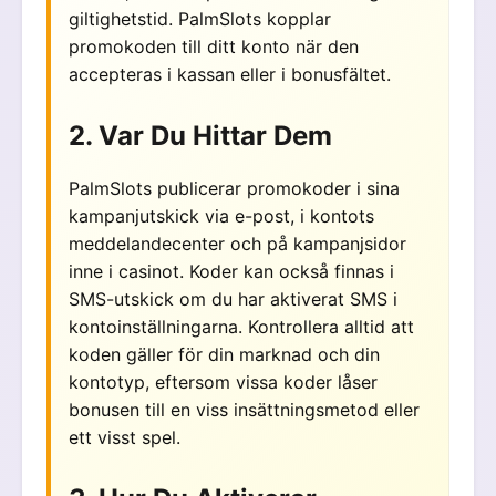
giltighetstid. PalmSlots kopplar
promokoden till ditt konto när den
accepteras i kassan eller i bonusfältet.
2. Var Du Hittar Dem
PalmSlots publicerar promokoder i sina
kampanjutskick via e-post, i kontots
meddelandecenter och på kampanjsidor
inne i casinot. Koder kan också finnas i
SMS-utskick om du har aktiverat SMS i
kontoinställningarna. Kontrollera alltid att
koden gäller för din marknad och din
kontotyp, eftersom vissa koder låser
bonusen till en viss insättningsmetod eller
ett visst spel.