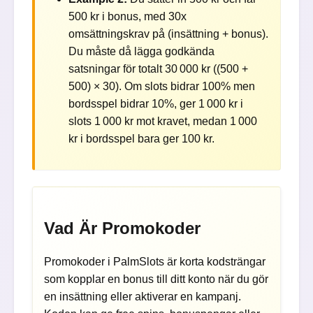
500 kr i bonus, med 30x
omsättningskrav på (insättning + bonus).
Du måste då lägga godkända
satsningar för totalt 30 000 kr ((500 +
500) × 30). Om slots bidrar 100% men
bordsspel bidrar 10%, ger 1 000 kr i
slots 1 000 kr mot kravet, medan 1 000
kr i bordsspel bara ger 100 kr.
Vad Är Promokoder
Promokoder i PalmSlots är korta kodsträngar
som kopplar en bonus till ditt konto när du gör
en insättning eller aktiverar en kampanj.