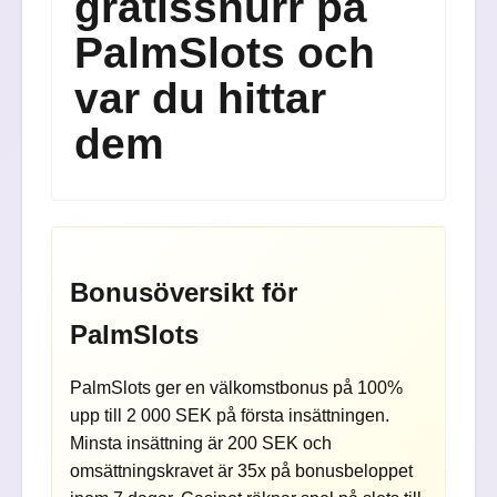
gratissnurr på
PalmSlots och
var du hittar
dem
Bonusöversikt för
PalmSlots
PalmSlots ger en välkomstbonus på 100%
upp till 2 000 SEK på första insättningen.
Minsta insättning är 200 SEK och
omsättningskravet är 35x på bonusbeloppet