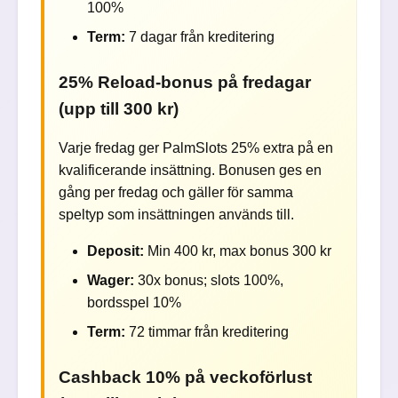
100%
Term:
7 dagar från kreditering
25% Reload-bonus på fredagar
(upp till 300 kr)
Varje fredag ger PalmSlots 25% extra på en
kvalificerande insättning. Bonusen ges en
gång per fredag och gäller för samma
speltyp som insättningen används till.
Deposit:
Min 400 kr, max bonus 300 kr
Wager:
30x bonus; slots 100%,
bordsspel 10%
Term:
72 timmar från kreditering
Cashback 10% på veckoförlust