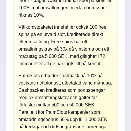
inom 7 dagar. Casinot räknar spel på slots till
100% mot omsättningen, medan bordsspel
räknas 10%.
Välkomstpaketet innehåller också 100 free
spins på en utvald slot, krediterade direkt
efter insättning. Free spins har ett
omsättningskrav på 30x på vinsterna och ett
maxuttag på 5 000 SEK, med giltighet i 72
timmar efter att de har lagts till på kontot.
PalmSlots erbjuder cashback på 10% på
veckans nettoförlust, utbetalad varje måndag.
Cashbacken krediteras som bonuspengar
med 5x omsättningskrav och gäller för
förluster mellan 500 och 50 000 SEK.
Parallellt kör PalmSlots kampanjer som
omladdningsbonus 50% upp till 1 000 SEK
på fredagar och tidsbegränsade turneringar