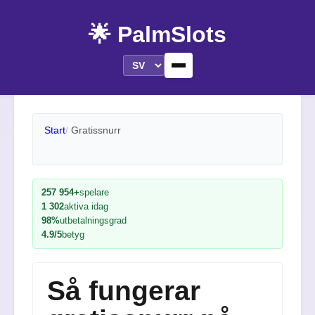
🌟 PalmSlots
Start
Gratissnurr
257 954+
spelare
1 302
aktiva idag
98%
utbetalningsgrad
4.9/5
betyg
Så fungerar