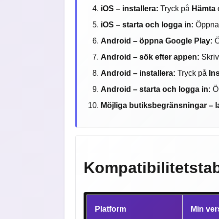
iOS – installera:
Tryck på
Hämta
iOS – starta och logga in:
Öppna a
Android – öppna Google Play:
Ö
Android – sök efter appen:
Skri
Android – installera:
Tryck på
In
Android – starta och logga in:
Öp
Möjliga butiksbegränsningar – l
Kompatibilitetsta
Platform
Min ver