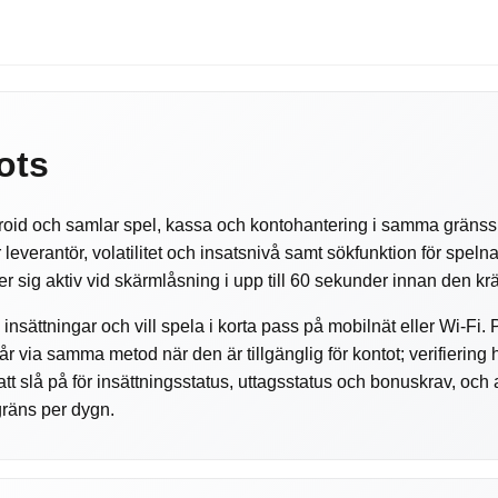
ots
id och samlar spel, kassa och kontohantering i samma gränssni
r leverantör, volatilitet och insatsnivå samt sökfunktion för spel
r sig aktiv vid skärmlåsning i upp till 60 sekunder innan den kr
sättningar och vill spela i korta pass på mobilnät eller Wi‑Fi.
år via samma metod när den är tillgänglig för kontot; verifieri
att slå på för insättningsstatus, uttagsstatus och bonuskrav, och 
gräns per dygn.