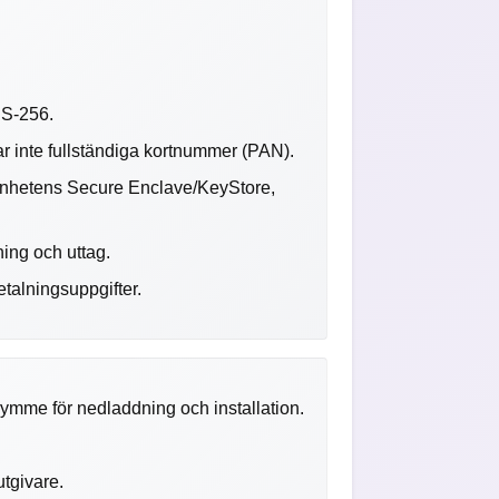
ES-256.
r inte fullständiga kortnummer (PAN).
 enhetens Secure Enclave/KeyStore,
ing och uttag.
etalningsuppgifter.
trymme för nedladdning och installation.
tgivare.