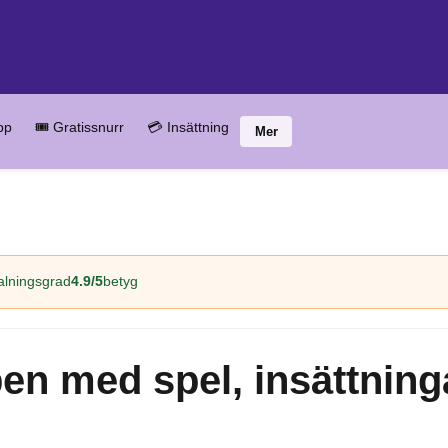
pp
🎟️ Gratissnurr
💳 Insättning
Mer
alningsgrad
4.9/5
betyg
n med spel, insättninga