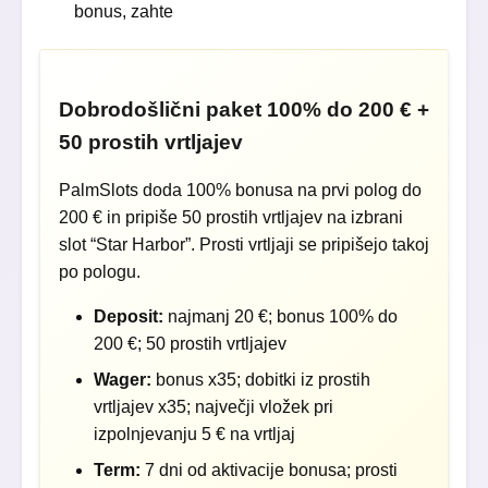
bonus, zahte
Dobrodošlični paket 100% do 200 € +
50 prostih vrtljajev
PalmSlots doda 100% bonusa na prvi polog do
200 € in pripiše 50 prostih vrtljajev na izbrani
slot “Star Harbor”. Prosti vrtljaji se pripišejo takoj
po pologu.
Deposit:
najmanj 20 €; bonus 100% do
200 €; 50 prostih vrtljajev
Wager:
bonus x35; dobitki iz prostih
vrtljajev x35; največji vložek pri
izpolnjevanju 5 € na vrtljaj
Term:
7 dni od aktivacije bonusa; prosti