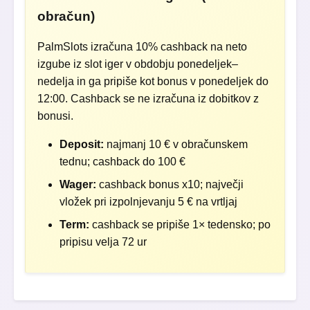
obračun)
PalmSlots izračuna 10% cashback na neto
izgube iz slot iger v obdobju ponedeljek–
nedelja in ga pripiše kot bonus v ponedeljek do
12:00. Cashback se ne izračuna iz dobitkov z
bonusi.
Deposit:
najmanj 10 € v obračunskem
tednu; cashback do 100 €
Wager:
cashback bonus x10; največji
vložek pri izpolnjevanju 5 € na vrtljaj
Term:
cashback se pripiše 1× tedensko; po
pripisu velja 72 ur