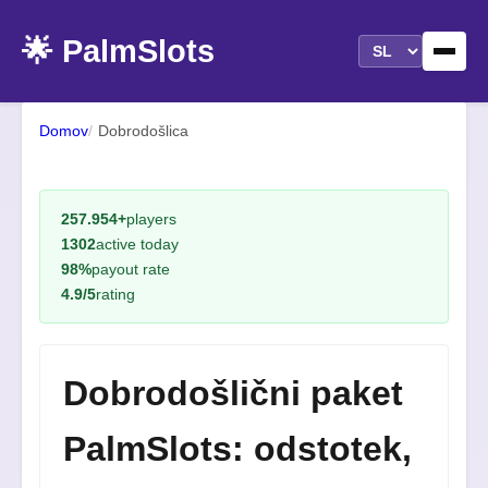
🌟 PalmSlots
Domov
Dobrodošlica
257.954+
players
1302
active today
98%
payout rate
4.9/5
rating
Dobrodošlični paket
PalmSlots: odstotek,