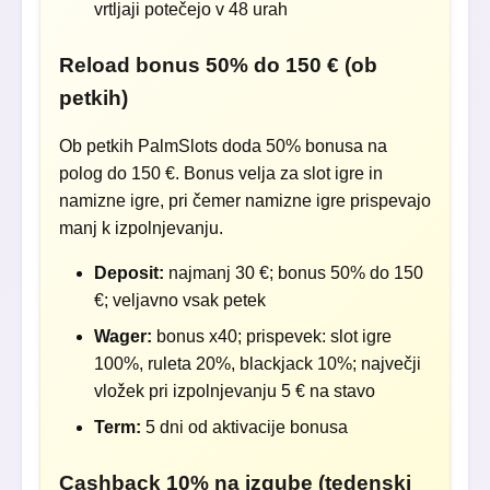
vrtljaji potečejo v 48 urah
Reload bonus 50% do 150 € (ob
petkih)
Ob petkih PalmSlots doda 50% bonusa na
polog do 150 €. Bonus velja za slot igre in
namizne igre, pri čemer namizne igre prispevajo
manj k izpolnjevanju.
Deposit:
najmanj 30 €; bonus 50% do 150
€; veljavno vsak petek
Wager:
bonus x40; prispevek: slot igre
100%, ruleta 20%, blackjack 10%; največji
vložek pri izpolnjevanju 5 € na stavo
Term:
5 dni od aktivacije bonusa
Cashback 10% na izgube (tedenski