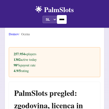
🌟 PalmSlots
Domov
Ocena
257.954+
players
1302
active today
98%
payout rate
4.9/5
rating
PalmSlots pregled:
zgodovina, licenca in