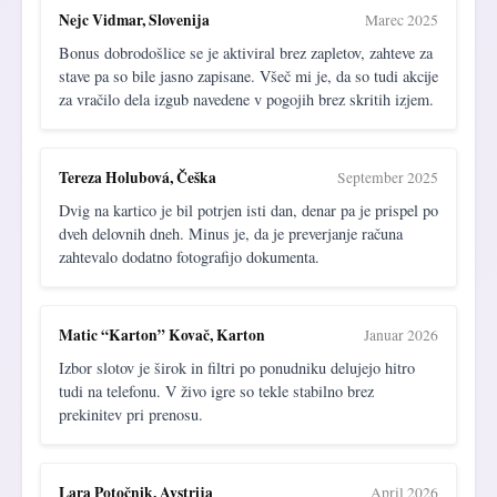
Nejc Vidmar, Slovenija
Marec 2025
Bonus dobrodošlice se je aktiviral brez zapletov, zahteve za
stave pa so bile jasno zapisane. Všeč mi je, da so tudi akcije
za vračilo dela izgub navedene v pogojih brez skritih izjem.
Tereza Holubová, Češka
September 2025
Dvig na kartico je bil potrjen isti dan, denar pa je prispel po
dveh delovnih dneh. Minus je, da je preverjanje računa
zahtevalo dodatno fotografijo dokumenta.
Matic “Karton” Kovač, Karton
Januar 2026
Izbor slotov je širok in filtri po ponudniku delujejo hitro
tudi na telefonu. V živo igre so tekle stabilno brez
prekinitev pri prenosu.
Lara Potočnik, Avstrija
April 2026