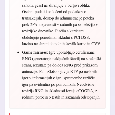
saltom; gesel ne shranjuje v berljivi obliki.
Osebni podatki so ločeni od podatkov o
transakcijah, dostop do administracije poteka
prek 2FA, dejavnosti v računih pa se beležijo v
revizijske dnevnike. Plačila s karticami
obdelujejo ponudniki, skladni s PCI DSS;
kazino ne shranjuje polnih številk kartic in CVV.
Game fairness:
Igre uporabljajo certificirane
RNG (generatorje naključnih števil) na strežniški
strani, rezultate pa določa RNG pred prikazom
animacije. PalmSlots objavlja RTP po naslovih
iger v informacijah o igri, spremembe različic
iger pa evidentira po ponudnikih. Neodvisne
revizije RNG in skladnosti izvaja eCOGRA, z
rednimi poročili o testih in zaznanih odstopanjih.