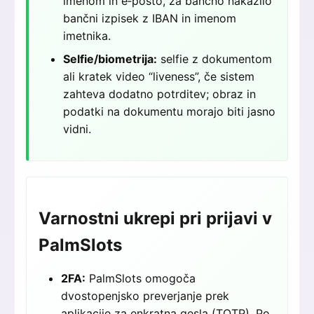
imenom in e‑pošto, za bančno nakazilo
bančni izpisek z IBAN in imenom
imetnika.
Selfie/biometrija:
selfie z dokumentom
ali kratek video “liveness”, če sistem
zahteva dodatno potrditev; obraz in
podatki na dokumentu morajo biti jasno
vidni.
Varnostni ukrepi pri prijavi v
PalmSlots
2FA:
PalmSlots omogoča
dvostopenjsko preverjanje prek
aplikacije za enkratna gesla (TOTP). Po