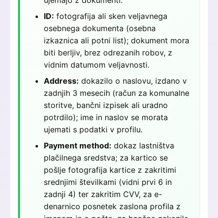
ID:
fotografija ali sken veljavnega
osebnega dokumenta (osebna
izkaznica ali potni list); dokument mora
biti berljiv, brez odrezanih robov, z
vidnim datumom veljavnosti.
Address:
dokazilo o naslovu, izdano v
zadnjih 3 mesecih (račun za komunalne
storitve, bančni izpisek ali uradno
potrdilo); ime in naslov se morata
ujemati s podatki v profilu.
Payment method:
dokaz lastništva
plačilnega sredstva; za kartico se
pošlje fotografija kartice z zakritimi
srednjimi številkami (vidni prvi 6 in
zadnji 4) ter zakritim CVV, za e-
denarnico posnetek zaslona profila z