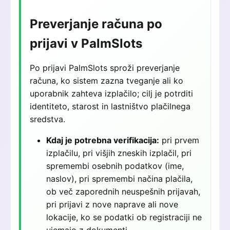
Preverjanje računa po
prijavi v PalmSlots
Po prijavi PalmSlots sproži preverjanje
računa, ko sistem zazna tveganje ali ko
uporabnik zahteva izplačilo; cilj je potrditi
identiteto, starost in lastništvo plačilnega
sredstva.
Kdaj je potrebna verifikacija:
pri prvem
izplačilu, pri višjih zneskih izplačil, pri
spremembi osebnih podatkov (ime,
naslov), pri spremembi načina plačila,
ob več zaporednih neuspešnih prijavah,
pri prijavi z nove naprave ali nove
lokacije, ko se podatki ob registraciji ne
ujemajo z dokumenti.