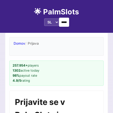
🌟 PalmSlots
Domov
Prijava
257.954+
players
1302
active today
98%
payout rate
4.9/5
rating
Prijavite se v