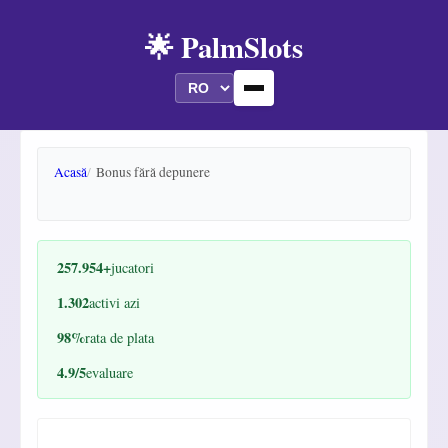
🌟 PalmSlots
Acasă
Bonus fără depunere
257.954+
jucatori
1.302
activi azi
98%
rata de plata
4.9/5
evaluare