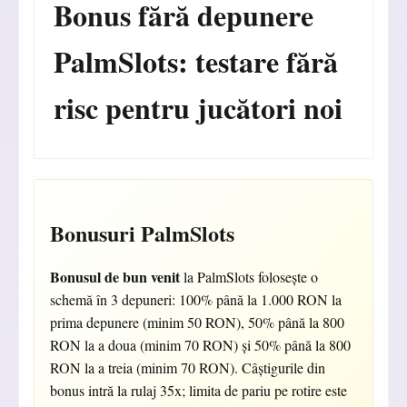
Bonus fără depunere
PalmSlots: testare fără
risc pentru jucători noi
Bonusuri PalmSlots
Bonusul de bun venit
la PalmSlots folosește o
schemă în 3 depuneri: 100% până la 1.000 RON la
prima depunere (minim 50 RON), 50% până la 800
RON la a doua (minim 70 RON) și 50% până la 800
RON la a treia (minim 70 RON). Câștigurile din
bonus intră la rulaj 35x; limita de pariu pe rotire este