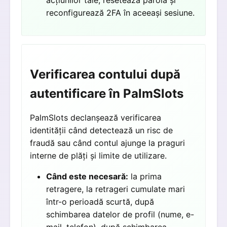
reconfigurează 2FA în aceeași sesiune.
Verificarea contului după
autentificare în PalmSlots
PalmSlots declanșează verificarea
identității când detectează un risc de
fraudă sau când contul ajunge la praguri
interne de plăți și limite de utilizare.
Când este necesară:
la prima
retragere, la retrageri cumulate mari
într-o perioadă scurtă, după
schimbarea datelor de profil (nume, e-
mail, telefon), după schimbarea