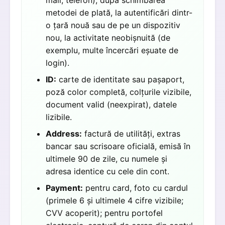
metodei de plată, la autentificări dintr-
o țară nouă sau de pe un dispozitiv
nou, la activitate neobișnuită (de
exemplu, multe încercări eșuate de
login).
ID:
carte de identitate sau pașaport,
poză color completă, colțurile vizibile,
document valid (neexpirat), datele
lizibile.
Address:
factură de utilități, extras
bancar sau scrisoare oficială, emisă în
ultimele 90 de zile, cu numele și
adresa identice cu cele din cont.
Payment:
pentru card, foto cu cardul
(primele 6 și ultimele 4 cifre vizibile;
CVV acoperit); pentru portofel