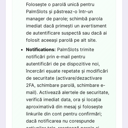
Folosește o parolă unică pentru
PalmSlots și păstreaz-o într-un
manager de parole; schimbă parola
imediat dacă primești un avertisment
de autentificare suspectă sau dacă ai
folosit aceeași parolă pe alt site.
Notifications:
PalmSlots trimite
notificări prin e-mail pentru
autentificări de pe dispozitive noi,
încercări eșuate repetate și modificări
de securitate (activare/dezactivare
2FA, schimbare parolă, schimbare e-
mail). Activează alertele de securitate,
verifică imediat data, ora și locația
aproximativă din mesaj și folosește
linkurile din cont pentru confirmări;
dacă notificarea nu corespunde
acțiunilor tale, resetează parola și