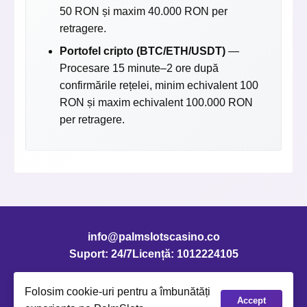
50 RON și maxim 40.000 RON per
retragere.
Portofel cripto (BTC/ETH/USDT)
—
Procesare 15 minute–2 ore după
confirmările rețelei, minim echivalent 100
RON și maxim echivalent 100.000 RON
per retragere.
info@palmslotscasino.co
Suport: 24/7
Licență: 1012224105
Joacă responsabil și stabilește limite.
Folosim cookie-uri pentru a îmbunătăți
Accept
© 2017 -
2026
PalmSlots.