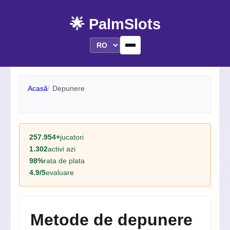
🌟 PalmSlots
Acasă
Depunere
257.954+
jucatori
1.302
activi azi
98%
rata de plata
4.9/5
evaluare
Metode de depunere