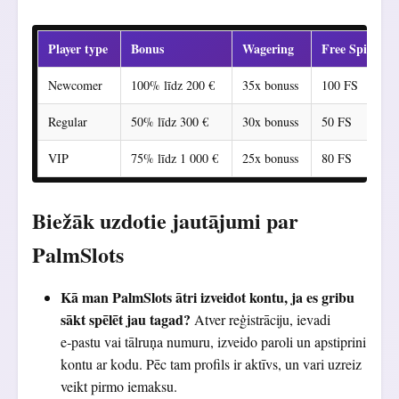
Player type
Bonus
Wagering
Free Spins
Newcomer
100% līdz 200 €
35x bonuss
100 FS
Regular
50% līdz 300 €
30x bonuss
50 FS
VIP
75% līdz 1 000 €
25x bonuss
80 FS
Biežāk uzdotie jautājumi par
PalmSlots
Kā man PalmSlots ātri izveidot kontu, ja es gribu
sākt spēlēt jau tagad?
Atver reģistrāciju, ievadi
e‑pastu vai tālruņa numuru, izveido paroli un apstiprini
kontu ar kodu. Pēc tam profils ir aktīvs, un vari uzreiz
veikt pirmo iemaksu.