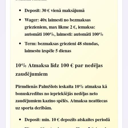
Deposit:
30 € vienā maksājumā
Wager:
40x laimesti no bezmaksas
griezieniem, max likme 2 €, iemaksa:
automāti 100%, laimesti: automāti 100%
Term:
bezmaksas griezieni 48 stundas,
laimestu izspēle 5 dienas
10% Atmaksa līdz 100 € par nedēļas
zaudējumiem
Pirmdienās PalmSlots ieskaita 10% atmaksa kā
bonuskredītus no iepriekšējās nedēļas neto
zaudējumiem kazino spēlēs. Atmaksa neattiecas
uz sporta derībām.
Deposit:
min. 10 € depozīts atskaites periodā