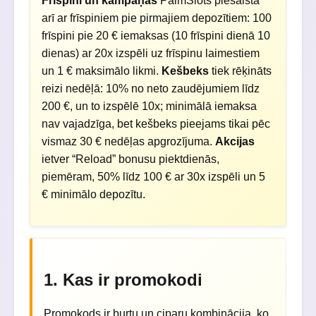
Frīspini un kampaņas
PalmSlots piesaista
arī ar frīspiniem pie pirmajiem depozītiem: 100
frīspini pie 20 € iemaksas (10 frīspini dienā 10
dienas) ar 20x izspēli uz frīspinu laimestiem
un 1 € maksimālo likmi.
Kešbeks
tiek rēķināts
reizi nedēļā: 10% no neto zaudējumiem līdz
200 €, un to izspēlē 10x; minimālā iemaksa
nav vajadzīga, bet kešbeks pieejams tikai pēc
vismaz 30 € nedēļas apgrozījuma.
Akcijas
ietver “Reload” bonusu piektdienās,
piemēram, 50% līdz 100 € ar 30x izspēli un 5
€ minimālo depozītu.
1. Kas ir promokodi
Promokods ir burtu un ciparu kombinācija, ko