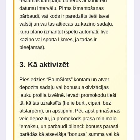
reklāmas kampaņu baneros ar konkrētu
datumu intervālu. Pirms izmantošanas
pārbaudi, vai kods ir paredzēts tieši tavai
valstij un vai tas attiecas uz kazino sadaļu,
kuru plāno izmantot (spēļu automāti, live
kazino vai sporta likmes, ja tādas ir
pieejamas).
3. Kā aktivizēt
Pieslēdzies “PalmSlots” kontam un atver
depozīta sadaļu vai bonusu aktivizācijas
lauku profila izvēlnē. Ievadi promokodu tieši
tā, kā tas uzrakstīts (lielie burti, cipari, bez
atstarpēm), un apstiprini. Pēc apstiprināšanas
veic depozītu, ja promokods prasa minimālo
iemaksu, un pārbaudi bilanci: bonuss parasti
parādās kā atsevišķa “bonusa” summa vai kā