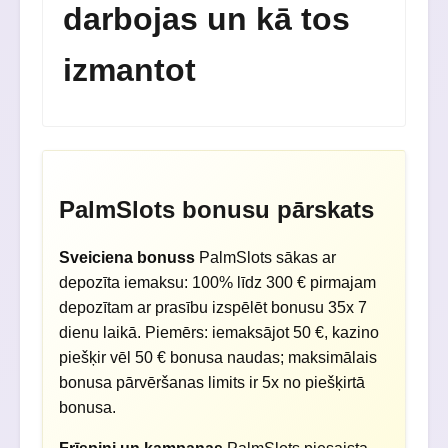
darbojas un kā tos
izmantot
PalmSlots bonusu pārskats
Sveiciena bonuss
PalmSlots sākas ar
depozīta iemaksu: 100% līdz 300 € pirmajam
depozītam ar prasību izspēlēt bonusu 35x 7
dienu laikā. Piemērs: iemaksājot 50 €, kazino
piešķir vēl 50 € bonusa naudas; maksimālais
bonusa pārvēršanas limits ir 5x no piešķirtā
bonusa.