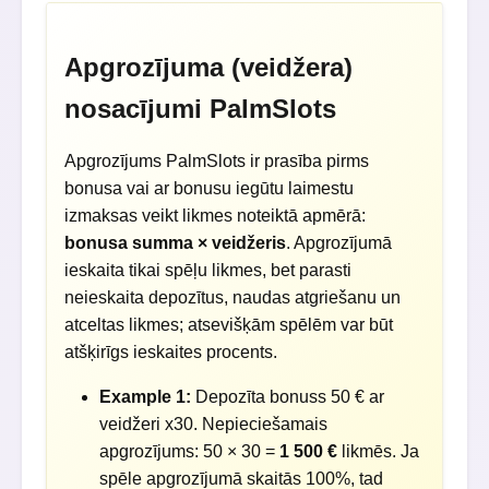
Apgrozījuma (veidžera)
nosacījumi PalmSlots
Apgrozījums PalmSlots ir prasība pirms
bonusa vai ar bonusu iegūtu laimestu
izmaksas veikt likmes noteiktā apmērā:
bonusa summa × veidžeris
. Apgrozījumā
ieskaita tikai spēļu likmes, bet parasti
neieskaita depozītus, naudas atgriešanu un
atceltas likmes; atsevišķām spēlēm var būt
atšķirīgs ieskaites procents.
Example 1:
Depozīta bonuss 50 € ar
veidžeri x30. Nepieciešamais
apgrozījums: 50 × 30 =
1 500 €
likmēs. Ja
spēle apgrozījumā skaitās 100%, tad