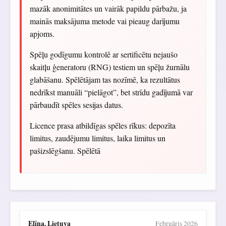
mazāk anonimitātes un vairāk papildu pārbažu, ja
mainās maksājuma metode vai pieaug darījumu
apjoms.
Spēļu godīgumu kontrolē ar sertificētu nejaušo
skaitļu ģeneratoru (RNG) testiem un spēļu žurnālu
glabāšanu. Spēlētājam tas nozīmē, ka rezultātus
nedrīkst manuāli “pielāgot”, bet strīdu gadījumā var
pārbaudīt spēles sesijas datus.
Licence prasa atbildīgas spēles rīkus: depozīta
limitus, zaudējumu limitus, laika limitus un
pašizslēgšanu. Spēlētā
Elīna, Lietuva
Februāris 2026