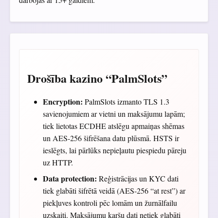
Drošība kazino “PalmSlots”
Encryption:
PalmSlots izmanto TLS 1.3
savienojumiem ar vietni un maksājumu lapām;
tiek lietotas ECDHE atslēgu apmaiņas shēmas
un AES-256 šifrēšana datu plūsmā. HSTS ir
ieslēgts, lai pārlūks nepieļautu piespiedu pāreju
uz HTTP.
Data protection:
Reģistrācijas un KYC dati
tiek glabāti šifrētā veidā (AES-256 “at rest”) ar
piekļuves kontroli pēc lomām un žurnālfailu
uzskaiti. Maksājumu karšu dati netiek glabāti