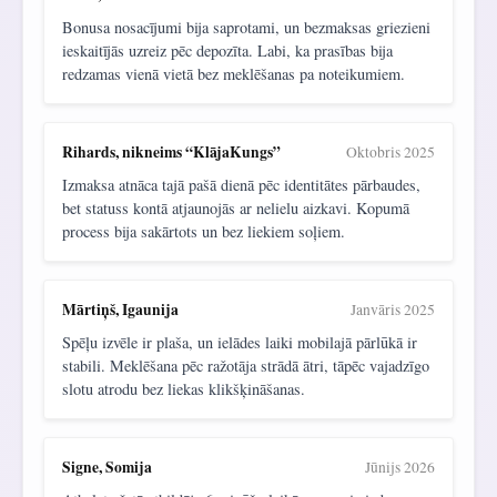
Bonusa nosacījumi bija saprotami, un bezmaksas griezieni
ieskaitījās uzreiz pēc depozīta. Labi, ka prasības bija
redzamas vienā vietā bez meklēšanas pa noteikumiem.
Rihards, nikneims “KlājaKungs”
Oktobris 2025
Izmaksa atnāca tajā pašā dienā pēc identitātes pārbaudes,
bet statuss kontā atjaunojās ar nelielu aizkavi. Kopumā
process bija sakārtots un bez liekiem soļiem.
Mārtiņš, Igaunija
Janvāris 2025
Spēļu izvēle ir plaša, un ielādes laiki mobilajā pārlūkā ir
stabili. Meklēšana pēc ražotāja strādā ātri, tāpēc vajadzīgo
slotu atrodu bez liekas klikšķināšanas.
Signe, Somija
Jūnijs 2026