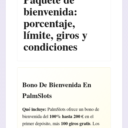
bienvenida:
porcentaje,
límite, giros y
condiciones
Bono De Bienvenida En
PalmSlots
Qué incluye:
PalmSlots ofrece un bono de
100% hasta 200 €
bienvenida del
en el
100 giros gratis
primer depósito, más
. Los