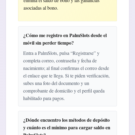
elimina el saldo de bono y las ganancias
asociadas al bono.
¿Cómo me registro en PalmSlots desde el
móvil sin perder tiempo?
Entra a PalmSlots, pulsa “Registrarse” y
completa correo, contraseña y fecha de
nacimiento; al final confirmas el correo desde
el enlace que te llega. Si te piden verificación,
subes una foto del documento y un
comprobante de domicilio y el perfil queda
habilitado para pagos.
¿Dónde encuentro los métodos de depósito
y cuánto es el mínimo para cargar saldo en
PalmSlots?