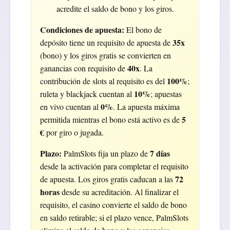
acredite el saldo de bono y los giros.
Condiciones de apuesta:
El bono de
35x
depósito tiene un requisito de apuesta de
(bono) y los giros gratis se convierten en
40x
ganancias con requisito de
. La
100%
contribución de slots al requisito es del
;
10%
ruleta y blackjack cuentan al
; apuestas
0%
en vivo cuentan al
. La apuesta máxima
5
permitida mientras el bono está activo es de
€
por giro o jugada.
Plazo:
7 días
PalmSlots fija un plazo de
desde la activación para completar el requisito
72
de apuesta. Los giros gratis caducan a las
horas
desde su acreditación. Al finalizar el
requisito, el casino convierte el saldo de bono
en saldo retirable; si el plazo vence, PalmSlots