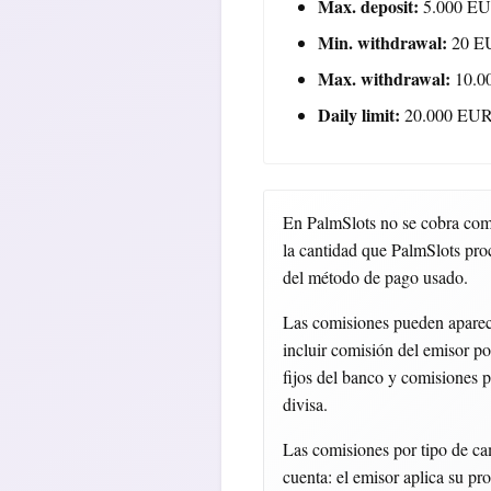
Max. deposit:
5.000 E
Min. withdrawal:
20 E
Max. withdrawal:
10.0
Daily limit:
20.000 EUR (
En PalmSlots no se cobra comisi
la cantidad que PalmSlots proc
del método de pago usado.
Las comisiones pueden aparece
incluir comisión del emisor p
fijos del banco y comisiones p
divisa.
Las comisiones por tipo de cam
cuenta: el emisor aplica su p