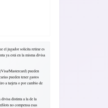
 el jugador solicita retirar es
nta ya está en la misma divisa
 (Visa/Mastercard) pueden
carias pueden tener gastos
iro a tarjeta o por cambio de
ivisa distinta a la de la
almSlots no compensa esas