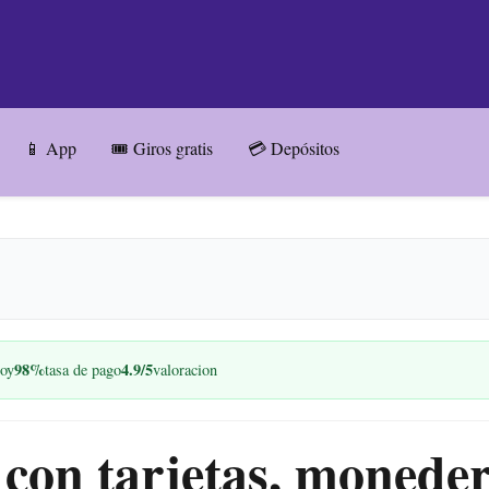
📱 App
🎟️ Giros gratis
💳 Depósitos
98%
4.9/5
hoy
tasa de pago
valoracion
 con tarjetas, monede