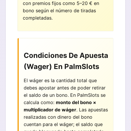
con premios fijos como 5–20 € en
bono según el número de tiradas
completadas.
Condiciones De Apuesta
(Wager) En PalmSlots
El wáger es la cantidad total que
debes apostar antes de poder retirar
el saldo de un bono. En PalmSlots se
calcula como:
monto del bono ×
multiplicador de wáger
. Las apuestas
realizadas con dinero del bono
cuentan para el wáger; el saldo que