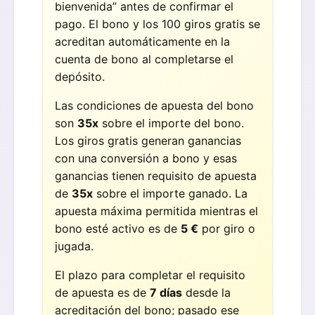
bienvenida” antes de confirmar el
pago. El bono y los 100 giros gratis se
acreditan automáticamente en la
cuenta de bono al completarse el
depósito.
Las condiciones de apuesta del bono
son
35x
sobre el importe del bono.
Los giros gratis generan ganancias
con una conversión a bono y esas
ganancias tienen requisito de apuesta
de
35x
sobre el importe ganado. La
apuesta máxima permitida mientras el
bono esté activo es de
5 €
por giro o
jugada.
El plazo para completar el requisito
de apuesta es de
7 días
desde la
acreditación del bono; pasado ese