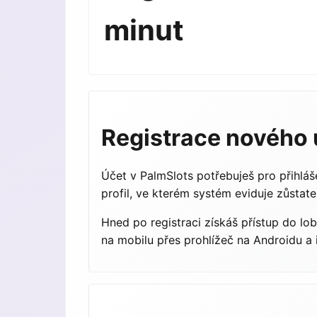
minut
Registrace nového 
Účet v PalmSlots potřebuješ pro přihláš
profil, ve kterém systém eviduje zůstate
Hned po registraci získáš přístup do lo
na mobilu přes prohlížeč na Androidu a i