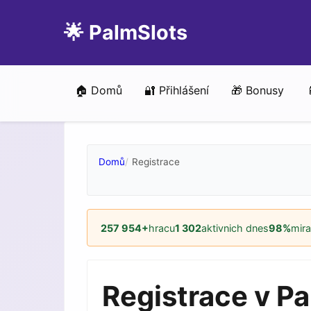
🌟 PalmSlots
🏠 Domů
🔐 Přihlášení
🎁 Bonusy
Domů
Registrace
257 954+
hracu
1 302
aktivnich dnes
98%
mira
Registrace v P