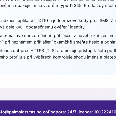
énům a opakujícím se vzorům typu 12345. Pro každý účet na
entizační aplikaci (TOTP) a jednorázové kódy přes SMS. Za
rvá déle kvůli dodatečnému ověření identity.
á e‑mailové upozornění při přihlášení z nového zařízení ne
í; při neznámém přihlášení okamžitě změňte heslo a odhlast
přenos dat přes HTTPS (TLS) a omezuje přístup k účtu podle
ího profilu a při výběrech kontroluje shodu jména a plate
nfo@palmslotscasino.co
Podpora: 24/7
Licence: 10122241