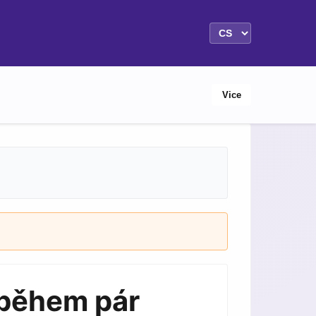
Vice
 během pár