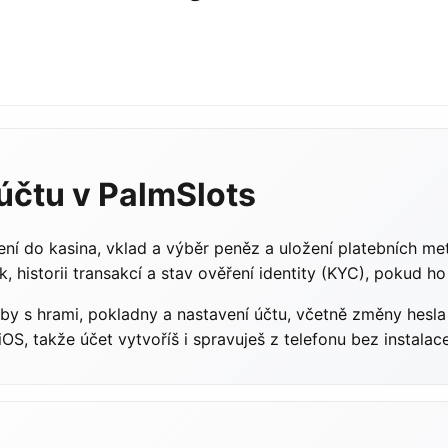
účtu v PalmSlots
ení do kasina, vklad a výběr peněz a uložení platebních me
k, historii transakcí a stav ověření identity (KYC), pokud 
bby s hrami, pokladny a nastavení účtu, včetně změny hesla
OS, takže účet vytvoříš i spravuješ z telefonu bez instalace