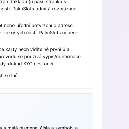
ran dokladu (u pasu stránka s
atnosti. PalmSlots odmítá rozmazané
et nebo úřední potvrzení o adrese.
 zakrytých částí. PalmSlots nebere
e karty nech viditelné první 6 a
 převodu se používá výpis/confirmace
ody, dokud KYC neskončí.
h se lhů
á a malá písmena, čísla a symboly a