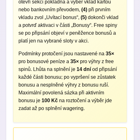
otevři sekci pokladna a vyber vklad kartou
nebo bankovním převodem,
(4)
při prvním
vkladu zvol „Uvítací bonus“,
(5)
dokonči vklad
a potvrď aktivaci v části „Bonusy“. Free spiny
se po připsání objeví v peněžence bonusů a
platí jen na vybrané sloty v akci.
Podmínky protočení jsou nastavené na
35×
pro bonusové peníze a
35×
pro výhry z free
spinů. Lhůta na splnění je
14 dní
od připsání
každé části bonusu; po vypršení se zůstatek
bonusu a nesplněné výhry z bonusu ruší.
Maximální povolená sázka při aktivním
bonusu je
100 Kč
na roztočení a výběr jde
zadat až po splnění wagering.