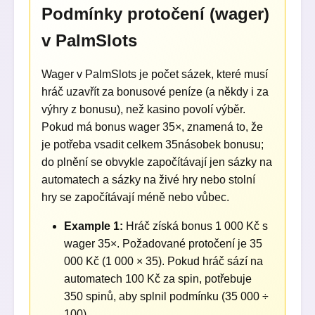
Podmínky protočení (wager)
v PalmSlots
Wager v PalmSlots je počet sázek, které musí
hráč uzavřít za bonusové peníze (a někdy i za
výhry z bonusu), než kasino povolí výběr.
Pokud má bonus wager 35×, znamená to, že
je potřeba vsadit celkem 35násobek bonusu;
do plnění se obvykle započítávají jen sázky na
automatech a sázky na živé hry nebo stolní
hry se započítávají méně nebo vůbec.
Example 1:
Hráč získá bonus 1 000 Kč s
wager 35×. Požadované protočení je 35
000 Kč (1 000 × 35). Pokud hráč sází na
automatech 100 Kč za spin, potřebuje
350 spinů, aby splnil podmínku (35 000 ÷
100).