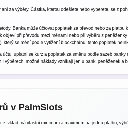
y ani za výběry. Částka, kterou odešlete nebo vyberete, se z p
etody. Banka může účtovat poplatek za převod nebo za platbu ka
k objeví při převodu mezi měnami nebo při výběru z peněženky
, který se mění podle vytížení blockchainu; tento poplatek nei
 účtu, uplatní se kurz a poplatek za směnu podle sazeb banky n
 i výběrech, možné náklady vznikají jen u bank, peněženek a bl
rů v PalmSlots
akce: vklad má vlastní minimum a maximum na jednu platbu, výb