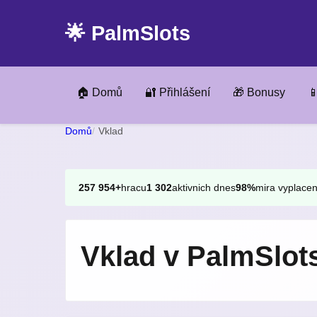
🌟 PalmSlots
🏠 Domů
🔐 Přihlášení
🎁 Bonusy

Domů
Vklad
257 954+
hracu
1 302
aktivnich dnes
98%
mira vyplacen
Vklad v PalmSlot