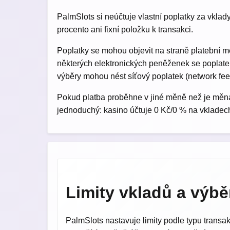
PalmSlots si neúčtuje vlastní poplatky za vklad
procento ani fixní položku k transakci.
Poplatky se mohou objevit na straně platební m
některých elektronických peněženek se poplate
výběry mohou nést síťový poplatek (network fee)
Pokud platba proběhne v jiné měně než je měna
jednoduchý: kasino účtuje 0 Kč/0 % na vkladech
Limity vkladů a výbě
PalmSlots nastavuje limity podle typu trans