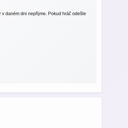
ěr v daném dni nepřijme. Pokud hráč odešle