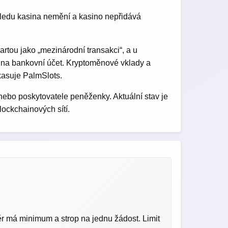
ohledu kasina nemění a kasino nepřidává
rtou jako „mezinárodní transakci“, a u
 na bankovní účet. Kryptoměnové vklady a
nkasuje PalmSlots.
ebo poskytovatele peněženky. Aktuální stav je
ockchainových sítí.
ěr má minimum a strop na jednu žádost. Limit