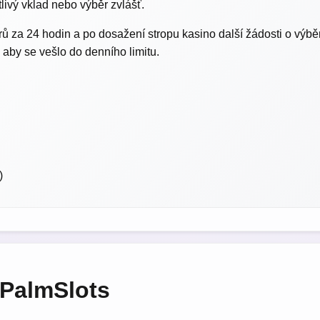
tlivý vklad nebo výběr zvlášť.
rů za 24 hodin a po dosažení stropu kasino další žádosti o výb
, aby se vešlo do denního limitu.
)
PalmSlots