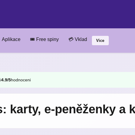
 Aplikace
🎟️ Free spiny
💳 Vklad
Vice
i
4.9/5
hodnoceni
s: karty, e-peněženky a