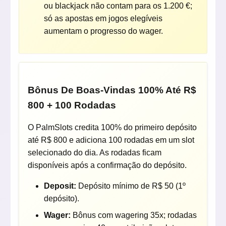
ou blackjack não contam para os 1.200 €;
só as apostas em jogos elegíveis
aumentam o progresso do wager.
Bônus De Boas-Vindas 100% Até R$
800 + 100 Rodadas
O PalmSlots credita 100% do primeiro depósito
até R$ 800 e adiciona 100 rodadas em um slot
selecionado do dia. As rodadas ficam
disponíveis após a confirmação do depósito.
Deposit:
Depósito mínimo de R$ 50 (1º
depósito).
Wager:
Bônus com wagering 35x; rodadas