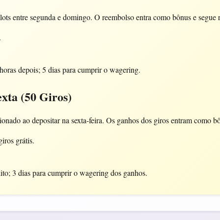
lots entre segunda e domingo. O reembolso entra como bônus e segue re
.
horas depois; 5 dias para cumprir o wagering.
xta (50 Giros)
cionado ao depositar na sexta-feira. Os ganhos dos giros entram como bô
iros grátis.
ito; 3 dias para cumprir o wagering dos ganhos.