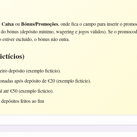
Caixa
Bónus/Promoções
e
ou
, onde fica o campo para inserir o promo
 do bónus (depósito mínimo, wagering e jogos válidos). Se o promocode
estiver excluído, o bónus não entra.
ctícios)
ro depósito (exemplo fictício).
onadas após depósito de €20 (exemplo fictício).
até €50 (exemplo fictício).
epósitos feitos ao fim