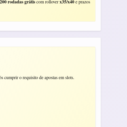
200 rodadas grátis
x35/x40
com rollover
e prazos
 cumprir o requisito de apostas em slots.