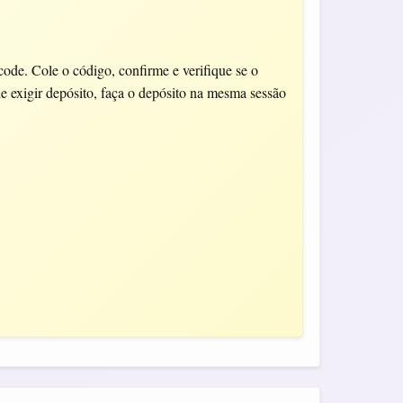
code. Cole o código, confirme e verifique se o
 exigir depósito, faça o depósito na mesma sessão