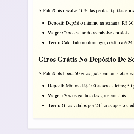
A PalmSlots devolve 10% das perdas líquidas em s
Deposit:
Depósito mínimo na semana: R$ 30
Wager:
20x o valor do reembolso em slots.
Term:
Calculado no domingo; crédito até 24 
Giros Grátis No Depósito De Se
A PalmSlots libera 50 giros grátis em um slot sele
Deposit:
Mínimo R$ 100 às sextas-feiras; 50 g
Wager:
30x os ganhos dos giros em slots.
Term:
Giros válidos por 24 horas após o créd