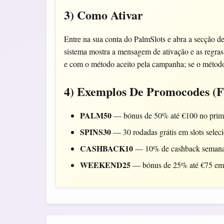
3) Como Ativar
Entre na sua conta do PalmSlots e abra a secção d
sistema mostra a mensagem de ativação e as regras
e com o método aceito pela campanha; se o método 
4) Exemplos De Promocodes (Fi
PALM50
— bónus de 50% até €100 no primei
SPINS30
— 30 rodadas grátis em slots seleci
CASHBACK10
— 10% de cashback semanal 
WEEKEND25
— bónus de 25% até €75 em d