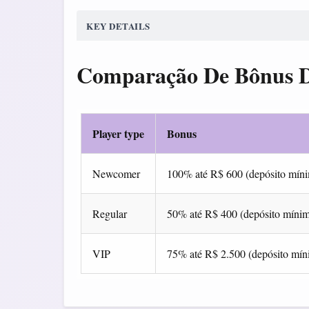
KEY DETAILS
Comparação De Bônus D
Player type
Bonus
Newcomer
100% até R$ 600 (depósito mín
Regular
50% até R$ 400 (depósito míni
VIP
75% até R$ 2.500 (depósito mí