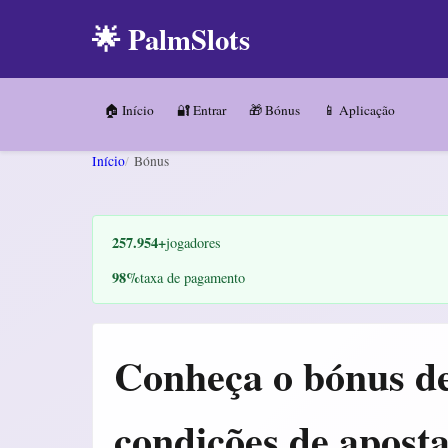
🌟 PalmSlots
🏠 Início
🔐 Entrar
🎁 Bónus
📱 Aplicação
Início
Bónus
257.954+
jogadores
98%
taxa de pagamento
Conheça o bónus de
condições de apost