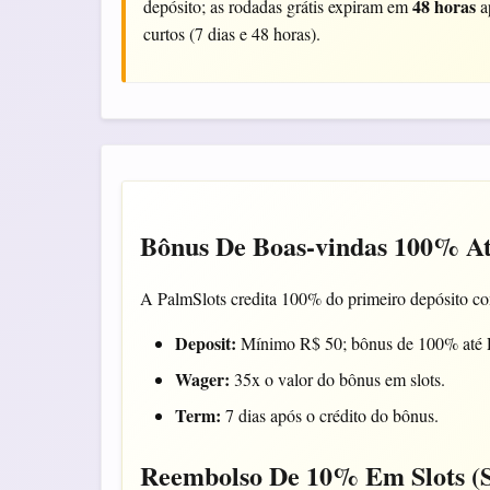
48 horas
depósito; as rodadas grátis expiram em
a
curtos (7 dias e 48 horas).
Bônus De Boas-vindas 100% At
A PalmSlots credita 100% do primeiro depósito com
Deposit:
Mínimo R$ 50; bônus de 100% até R
Wager:
35x o valor do bônus em slots.
Term:
7 dias após o crédito do bônus.
Reembolso De 10% Em Slots (