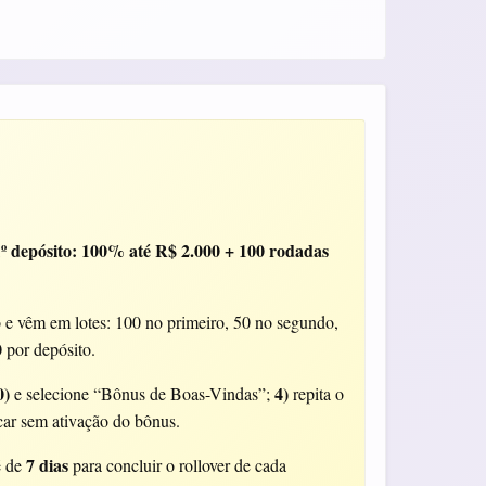
1º depósito: 100% até R$ 2.000 + 100 rodadas
 e vêm em lotes: 100 no primeiro, 50 no segundo,
0
por depósito.
0)
4)
e selecione “Bônus de Boas-Vindas”;
repita o
ficar sem ativação do bônus.
7 dias
é de
para concluir o rollover de cada