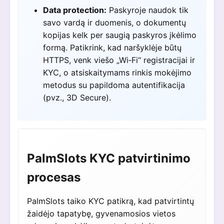
Data protection:
Paskyroje naudok tik
savo vardą ir duomenis, o dokumentų
kopijas kelk per saugią paskyros įkėlimo
formą. Patikrink, kad naršyklėje būtų
HTTPS, venk viešo „Wi‑Fi“ registracijai ir
KYC, o atsiskaitymams rinkis mokėjimo
metodus su papildoma autentifikacija
(pvz., 3D Secure).
PalmSlots KYC patvirtinimo
procesas
PalmSlots taiko KYC patikrą, kad patvirtintų
žaidėjo tapatybę, gyvenamosios vietos