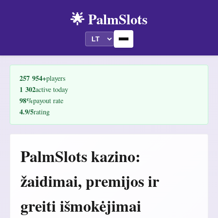
🌟 PalmSlots
257 954+
players
1 302
active today
98%
payout rate
4.9/5
rating
PalmSlots kazino:
žaidimai, premijos ir
greiti išmokėjimai