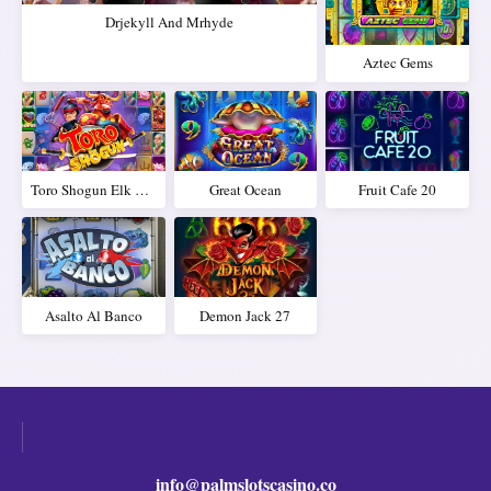
Drjekyll And Mrhyde
Aztec Gems
Toro Shogun Elk Studios
Great Ocean
Fruit Cafe 20
Asalto Al Banco
Demon Jack 27
info@palmslotscasino.co