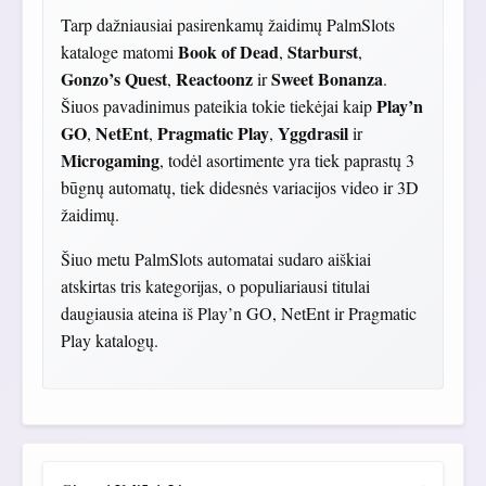
Tarp dažniausiai pasirenkamų žaidimų PalmSlots
Book of Dead
Starburst
kataloge matomi
,
,
Gonzo’s Quest
Reactoonz
Sweet Bonanza
,
ir
.
Play’n
Šiuos pavadinimus pateikia tokie tiekėjai kaip
GO
NetEnt
Pragmatic Play
Yggdrasil
,
,
,
ir
Microgaming
, todėl asortimente yra tiek paprastų 3
būgnų automatų, tiek didesnės variacijos video ir 3D
žaidimų.
Šiuo metu PalmSlots automatai sudaro aiškiai
atskirtas tris kategorijas, o populiariausi titulai
daugiausia ateina iš Play’n GO, NetEnt ir Pragmatic
Play katalogų.