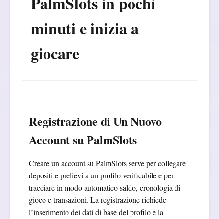
PalmSlots in pochi
minuti e inizia a
giocare
Registrazione di Un Nuovo
Account su PalmSlots
Creare un account su PalmSlots serve per collegare
depositi e prelievi a un profilo verificabile e per
tracciare in modo automatico saldo, cronologia di
gioco e transazioni. La registrazione richiede
l’inserimento dei dati di base del profilo e la