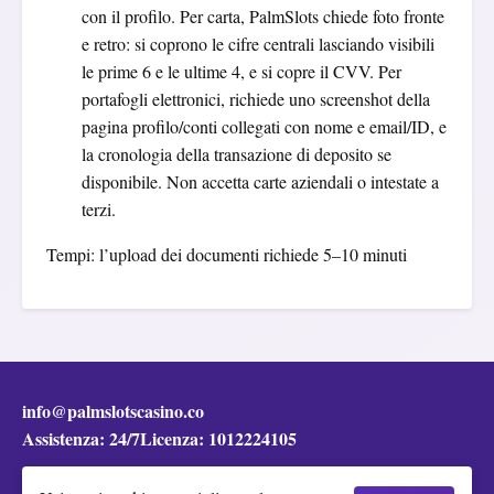
con il profilo. Per carta, PalmSlots chiede foto fronte
e retro: si coprono le cifre centrali lasciando visibili
le prime 6 e le ultime 4, e si copre il CVV. Per
portafogli elettronici, richiede uno screenshot della
pagina profilo/conti collegati con nome e email/ID, e
la cronologia della transazione di deposito se
disponibile. Non accetta carte aziendali o intestate a
terzi.
Tempi: l’upload dei documenti richiede 5–10 minuti
info@palmslotscasino.co
Assistenza: 24/7
Licenza: 1012224105
Gioca responsabilmente, solo per maggiorenni.