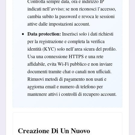
Controlla sempre data, ora e indirizzo IP
indicati nell’avviso; se non riconosci l’accesso,
cambia subito la password e revoca le sessioni
attive dalle impostazioni account.
Data protection:
Inserisci solo i dati richiesti
per la registrazione e completa la verifica
identità (KYC) solo nell’area sicura del profilo.
Usa una connessione HTTPS e una rete
affidabile, evita Wi‑Fi pubblico e non inviare
documenti tramite chat o canali non ufficiali.
Rimuovi metodi di pagamento non usati e
aggiorna email e numero di telefono per
mantenere attivi i controlli di recupero account.
Creazione Di Un Nuovo