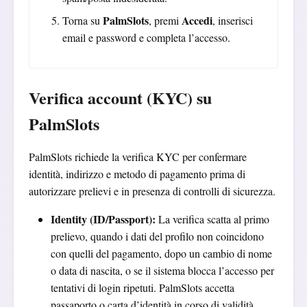
PalmSlots
Accedi
Torna su
, premi
, inserisci
email e password e completa l’accesso.
Verifica account (KYC) su
PalmSlots
PalmSlots richiede la verifica KYC per confermare
identità, indirizzo e metodo di pagamento prima di
autorizzare prelievi e in presenza di controlli di sicurezza.
Identity (ID/Passport):
La verifica scatta al primo
prelievo, quando i dati del profilo non coincidono
con quelli del pagamento, dopo un cambio di nome
o data di nascita, o se il sistema blocca l’accesso per
tentativi di login ripetuti. PalmSlots accetta
passaporto o carta d’identità in corso di validità,