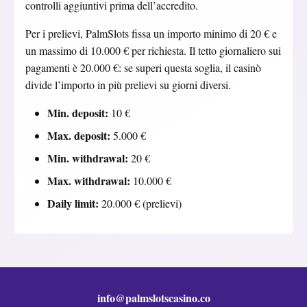
controlli aggiuntivi prima dell’accredito.
Per i prelievi, PalmSlots fissa un importo minimo di 20 € e
un massimo di 10.000 € per richiesta. Il tetto giornaliero sui
pagamenti è 20.000 €: se superi questa soglia, il casinò
divide l’importo in più prelievi su giorni diversi.
Min. deposit:
10 €
Max. deposit:
5.000 €
Min. withdrawal:
20 €
Max. withdrawal:
10.000 €
Daily limit:
20.000 € (prelievi)
info@palmslotscasino.co