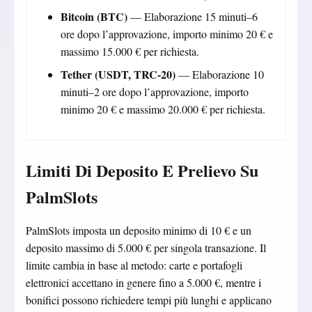
Bitcoin (BTC)
— Elaborazione 15 minuti–6
ore dopo l’approvazione, importo minimo 20 € e
massimo 15.000 € per richiesta.
Tether (USDT, TRC-20)
— Elaborazione 10
minuti–2 ore dopo l’approvazione, importo
minimo 20 € e massimo 20.000 € per richiesta.
Limiti Di Deposito E Prelievo Su
PalmSlots
PalmSlots imposta un deposito minimo di 10 € e un
deposito massimo di 5.000 € per singola transazione. Il
limite cambia in base al metodo: carte e portafogli
elettronici accettano in genere fino a 5.000 €, mentre i
bonifici possono richiedere tempi più lunghi e applicano