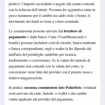
prelievi: l’importo accreditato o pagato dal casinò coincide
con la richiesta dell’utente. Nessuna fee aggiuntiva entra in
gioco nemmeno per il cambio tra saldo reale e bonus; il
movimento dei fondi avviene a valore nominale.
fornitore di
Le commissioni possono arrivare dal
pagamento
o dalla banca. Carte (Visa/Mastercard) e
bonifici possono includere costi di circuito, banca emittente
o banca corrispondente; sugli e-wallet la fee dipende dal
tariffario del portafoglio (addebito per ricarica,
trasferimento o conversione). Se la valuta del metodo di
pagamento non coincide con la valuta del conto, la
conversione viene fatta dal provider con il proprio tasso e
relativa maggiorazione.
nessuna commissione lato PalmSlots
In pratica:
; eventuali
costi arrivano da carte, banche, e-wallet o dal cambio
valuta applicato dal provider del pagamento.