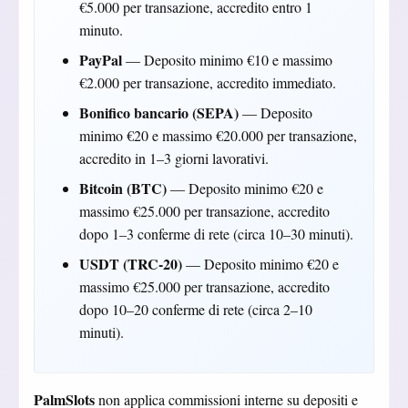
€5.000 per transazione, accredito entro 1
minuto.
PayPal
— Deposito minimo €10 e massimo
€2.000 per transazione, accredito immediato.
Bonifico bancario (SEPA)
— Deposito
minimo €20 e massimo €20.000 per transazione,
accredito in 1–3 giorni lavorativi.
Bitcoin (BTC)
— Deposito minimo €20 e
massimo €25.000 per transazione, accredito
dopo 1–3 conferme di rete (circa 10–30 minuti).
USDT (TRC-20)
— Deposito minimo €20 e
massimo €25.000 per transazione, accredito
dopo 10–20 conferme di rete (circa 2–10
minuti).
PalmSlots
non applica commissioni interne su depositi e