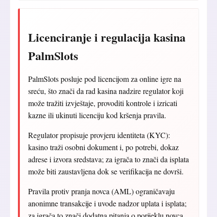
Licenciranje i regulacija kasina
PalmSlots
PalmSlots posluje pod licencijom za online igre na
sreću, što znači da rad kasina nadzire regulator koji
može tražiti izvještaje, provoditi kontrole i izricati
kazne ili ukinuti licenciju kod kršenja pravila.
Regulator propisuje provjeru identiteta (KYC):
kasino traži osobni dokument i, po potrebi, dokaz
adrese i izvora sredstava; za igrača to znači da isplata
može biti zaustavljena dok se verifikacija ne dovrši.
Pravila protiv pranja novca (AML) ograničavaju
anonimne transakcije i uvode nadzor uplata i isplata;
za igrača to znači dodatna pitanja o porijeklu novca