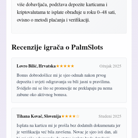
više dobavljača, podržava depozite karticama i
kriptovalutama te isplate obrađuje u roku 0–48 sati,
ovisno o metodi plaćanja i verifikaciji.
Recenzije igrača o PalmSlots
Lovro Bilić, Hrvatska
★★★★★
Ožujak 2025
Bonus dobrodošlice mi je sjeo odmah nakon prvog
depozita i uvjeti odigravanja su bili jasni u pravilima.
Svidjelo mi se što se promocije ne preklapaju pa nema
zabune oko aktivnog bonusa.
Tihana Kovač, Slovenija
★★★★☆
Studeni 2025
Isplata na karticu mi je prošla bez dodatnih dokumenata jer
je verifikacija već bila završena. Novac je sjeo isti dan, ali