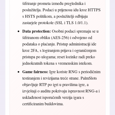
šifriranje prometa između preglednika i
poslužitelja. Podaci u prijenosu idu kroz HTTPS
s HSTS politikom, a poslužitelji odbijaju
zastarjele protokole (SSL i TLS 1.0/1.1).
Data protection:
Osobni podaci spremaju se u
šifriranom obliku (AES-256) i odvojeno od
podataka o plaćanju. Pristup administraciji ide
kroz 2FA, s logiranjem prijava i ograničenjem
pristupa po ulogama; reset lozinke radi preko
jednokratnih tokena s vremenskim istekom.
Game fairness:
Igre koriste RNG s periodičnim
testiranjem i revizijama treće strane. PalmSlots
objavljuje RTP po igri u pravilima igre, a
izvještaji o auditu pokrivaju ispravnost RNG-a i
usklađenost isporučenih verzija igara s
certificiranim buildovima.