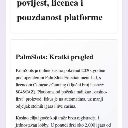
povijest, licenca i
pouzdanost platforme
PalmSlots: Kratki pregled
PalmSlots je online kasino pokrenut 2020. godine
pod operaterom PalmSlots Entertainment Ltd, s
licencom Curaçao eGaming (ključni broj licence:
8048/JAZ). Platforma od početka radi kao „casino-
first” proizvod: fokus je na automatima, uz manji
odjeljak stolnih igara i live casina.
Kasino cilja igrače koji traže brzu registraciju i
jednostavan lobby. U ponudi drži oko 2.000 igara od