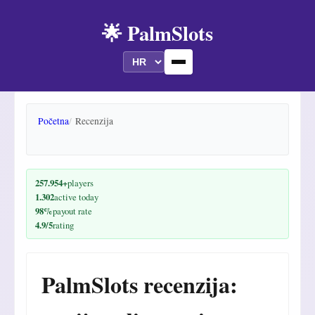
🌟 PalmSlots
Početna
Recenzija
257.954+
players
1.302
active today
98%
payout rate
4.9/5
rating
PalmSlots recenzija: