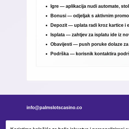
Igre
— aplikacija nudi automate, stolne
Bonusi
— odjeljak s aktivnim promocij
Depozit
— uplata radi kroz kartice i 
Isplata
— zahtjev za isplatu ide iz no
Obavijesti
— push poruke dolaze za n
Podrška
— korisnik kontaktira podrš
info@palmslotscasino.co