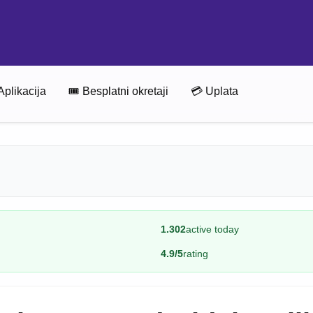
Aplikacija
🎟️ Besplatni okretaji
💳 Uplata
1.302
active today
4.9/5
rating