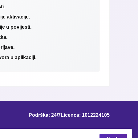
ti.
je aktivacije.
e u povijesti.
tka.
rijave.
ra u aplikaciji.
Podrška: 24/7
Licenca: 1012224105