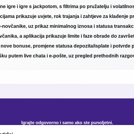
 igre i igre s jackpotom, s filtrima po pružatelju i volatilnos
ama prikazuje uvjete, rok trajanja i zahtjeve za klađenje pri
e-novčanike, uz prikaz minimalnog iznosa i statusa transakcij
včanika, a aplikacija prikazuje limite i faze obrade do završe
ove bonuse, promjene statusa depozita/isplate i potvrde p
ku putem live chata i e-pošte, uz pregled prethodnih razgovo
Igrajte odgovorno i samo ako ste punoljetni.
© 2017 -
2026
PalmSlots.