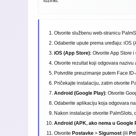
lozinki.
Otvorite službenu web-stranicu PalmSlot
Odaberite upute prema uređaju: iOS (Ap
iOS (App Store):
Otvorite App Store i 
Otvorite rezultat koji odgovara nazivu 
Potvrdite preuzimanje putem Face ID-a,
Pričekajte instalaciju, zatim otvorite P
Android (Google Play):
Otvorite Goog
Odaberite aplikaciju koja odgovara naz
Nakon instalacije otvorite PalmSlots, do
Android (APK, ako nema u Google P
Otvorite
Postavke
>
Sigurnost
(ili
Pr