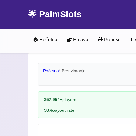
🌟 PalmSlots
🏠 Početna
🔐 Prijava
🎁 Bonusi
📱 
Početna
Preuzimanje
257.954+
players
98%
payout rate