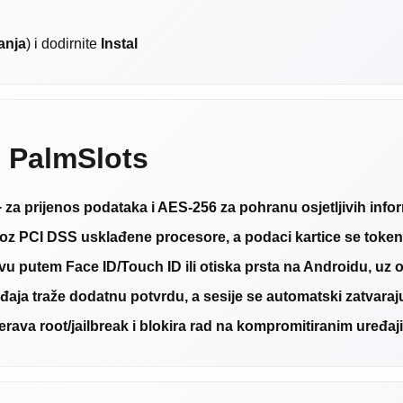
anja
) i dodirnite
Instal
e PalmSlots
za prijenos podataka i AES-256 za pohranu osjetljivih inform
oz PCI DSS usklađene procesore, a podaci kartice se tokeniz
vu putem Face ID/Touch ID ili otiska prsta na Androidu, uz 
đaja traže dodatnu potvrdu, a sesije se automatski zatvaraj
rava root/jailbreak i blokira rad na kompromitiranim uređaj