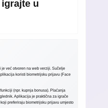
igrajte u
i je već otvoren na web verziji. Sučelje
plikacija koristi biometrijsku prijavu (Face
i i funkciji (npr. kupnja bonusa). Plaćanja
glednik. Aplikacija je praktična za igrače
 koji preferiraju biometrijsku prijavu umjesto