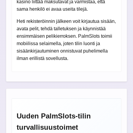
kasino liittää maksutavat ja varmistaa, että
sama henkilö ei avaa useita tilejä.
Heti rekisteröinnin jälkeen voit kirjautua sisään,
avata pelit, tehdä talletuksen ja käynnistää
ensimmäisen pelikierroksen. PalmSlots toimii
mobiilissa selaimella, joten tilin luonti ja
sisäänkirjautuminen onnistuvat puhelimella
ilman erillistä sovellusta.
Uuden PalmSlots-tilin
turvallisuustoimet