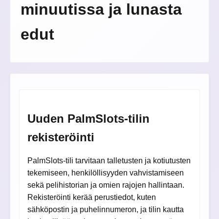
minuutissa ja lunasta
edut
Uuden PalmSlots-tilin
rekisteröinti
PalmSlots-tili tarvitaan talletusten ja kotiutusten
tekemiseen, henkilöllisyyden vahvistamiseen
sekä pelihistorian ja omien rajojen hallintaan.
Rekisteröinti kerää perustiedot, kuten
sähköpostin ja puhelinnumeron, ja tilin kautta