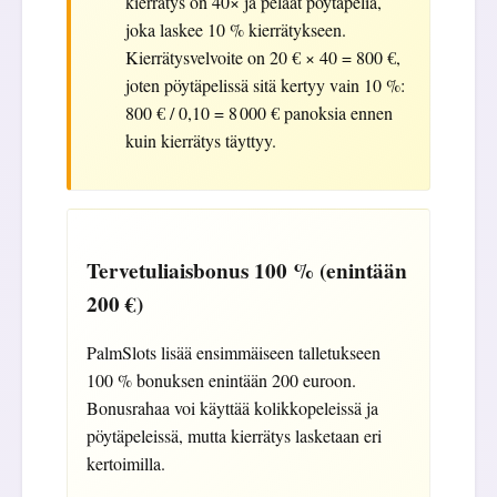
kierrätys on 40× ja pelaat pöytäpeliä,
joka laskee 10 % kierrätykseen.
Kierrätysvelvoite on 20 € × 40 = 800 €,
joten pöytäpelissä sitä kertyy vain 10 %:
800 € / 0,10 = 8 000 € panoksia ennen
kuin kierrätys täyttyy.
Tervetuliaisbonus 100 % (enintään
200 €)
PalmSlots lisää ensimmäiseen talletukseen
100 % bonuksen enintään 200 euroon.
Bonusrahaa voi käyttää kolikkopeleissä ja
pöytäpeleissä, mutta kierrätys lasketaan eri
kertoimilla.