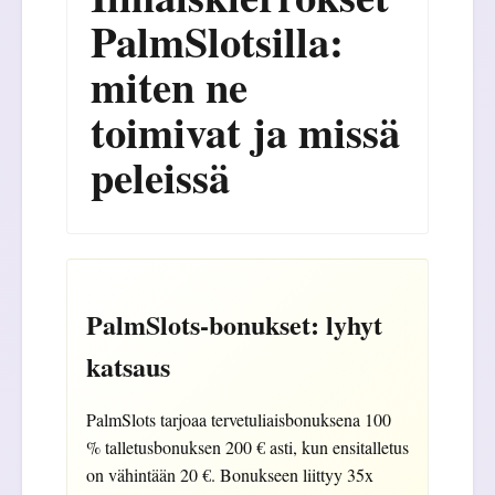
PalmSlotsilla:
miten ne
toimivat ja missä
peleissä
PalmSlots-bonukset: lyhyt
katsaus
PalmSlots tarjoaa tervetuliaisbonuksena 100
% talletusbonuksen 200 € asti, kun ensitalletus
on vähintään 20 €. Bonukseen liittyy 35x