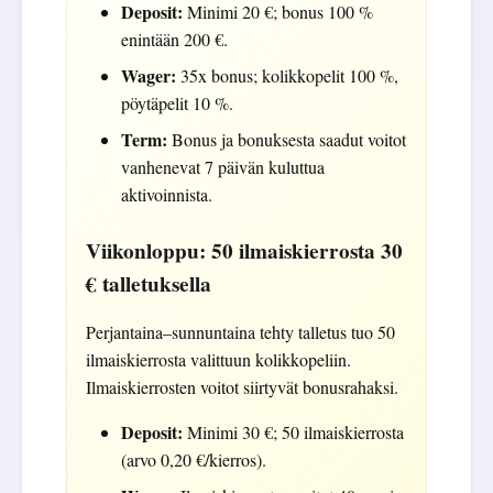
Deposit:
Minimi 20 €; bonus 100 %
enintään 200 €.
Wager:
35x bonus; kolikkopelit 100 %,
pöytäpelit 10 %.
Term:
Bonus ja bonuksesta saadut voitot
vanhenevat 7 päivän kuluttua
aktivoinnista.
Viikonloppu: 50 ilmaiskierrosta 30
€ talletuksella
Perjantaina–sunnuntaina tehty talletus tuo 50
ilmaiskierrosta valittuun kolikkopeliin.
Ilmaiskierrosten voitot siirtyvät bonusrahaksi.
Deposit:
Minimi 30 €; 50 ilmaiskierrosta
(arvo 0,20 €/kierros).