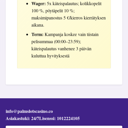
Wager:
5x käteispalautus; kolikkopelit
100 %, pöytäpelit 10 %;
maksimipanostus 5 €/kierros kierrätyksen
aikana.
Term:
Kampanja koskee vain tiistain
pelisummaa (00:00–23:59);
käteispalautus vanhenee 3 päivän
kuluttua hyvityksestä
info@palmslotscasino.co
Asiakastuki: 24/7
Lisenssi: 1012224105