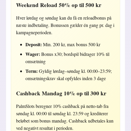
Weekend Reload 50% op til 500 kr
Hver lørdag og søndag kan du få en reloadbonus på
næste indbetaling. Bonussen gælder én gang pr. dag i
kampagneperioden.
Deposit:
Min. 200 kr, max bonus 500 kr
Wager:
Bonus x30; bordspil bidrager 10% til
omsætning
Term:
Gyldig lørdag–søndag kl. 00:00–23:59;
omsætningskrav skal opfyldes inden 3 dage
Cashback Mandag 10% op til 300 kr
PalmSlots beregner 10% cashback på netto-tab fra
søndag kl. 00:00 til søndag kl. 23:59 og krediterer
beløbet som bonus mandag. Cashback udbetales kun
ved negativt resultat i perioden.