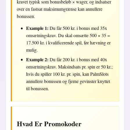
kravet typisk som bonusbeløb × wager, og indsatser
over en fastsat maksimumgrænse kan annullere
bonussen.
Example 1:
Du får 500 kr. i bonus med 35x
omsætningskrav. Du skal omsætte 500 × 35 =
17.500 kr. i kvalificerende spil, før hævning er
mulig.
Example 2:
Du får 200 kr. i bonus med 40x
omsætningskrav. Maksindsats pr. spin er 50 kr.;
hvis du spiller 100 kr. pr. spin, kan PalmSlots
annullere bonussen og fjerne gevinster knyttet
til bonussen.
Hvad Er Promokoder