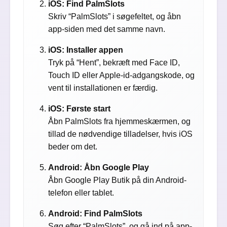
iOS: Find PalmSlots
Skriv “PalmSlots” i søgefeltet, og åbn
app-siden med det samme navn.
iOS: Installer appen
Tryk på “Hent”, bekræft med Face ID,
Touch ID eller Apple-id-adgangskode, og
vent til installationen er færdig.
iOS: Første start
Åbn PalmSlots fra hjemmeskærmen, og
tillad de nødvendige tilladelser, hvis iOS
beder om det.
Android: Åbn Google Play
Åbn Google Play Butik på din Android-
telefon eller tablet.
Android: Find PalmSlots
Søg efter “PalmSlots”, og gå ind på app-