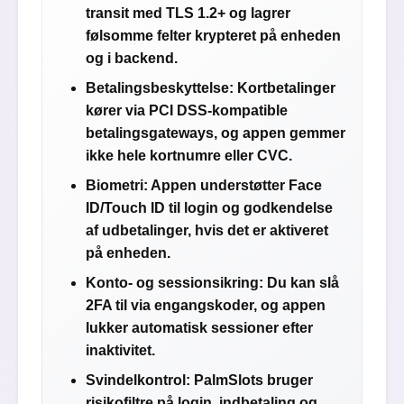
transit med TLS 1.2+ og lagrer
følsomme felter krypteret på enheden
og i backend.
Betalingsbeskyttelse:
Kortbetalinger
kører via PCI DSS-kompatible
betalingsgateways, og appen gemmer
ikke hele kortnumre eller CVC.
Biometri:
Appen understøtter Face
ID/Touch ID til login og godkendelse
af udbetalinger, hvis det er aktiveret
på enheden.
Konto- og sessionsikring:
Du kan slå
2FA til via engangskoder, og appen
lukker automatisk sessioner efter
inaktivitet.
Svindelkontrol:
PalmSlots bruger
risikofiltre på login, indbetaling og