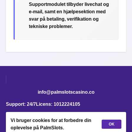
Supportmodulet tilbyder livechat og
e-mail, samt en hjælpesektion med
svar på betaling, verifikation og
tekniske problemer.
info@palmslotscasino.co
Support: 24/7
Licens: 1012224105
Spil ansvarligt og kun for underholdning.
Vi bruger cookies for at forbedre din
OK
© 2017 -
2026
PalmSlots.
oplevelse på PalmSlots.