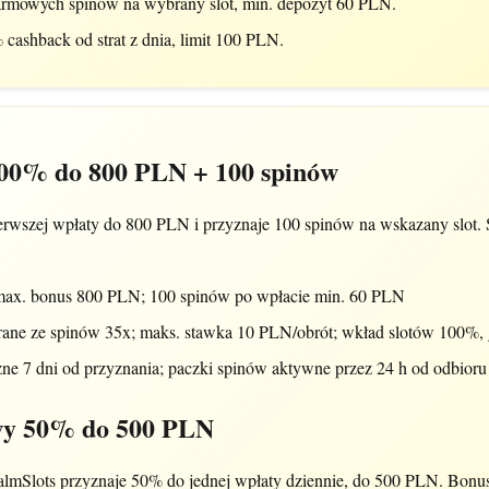
mowych spinów na wybrany slot, min. depozyt 60 PLN.
ashback od strat z dnia, limit 100 PLN.
100% do 800 PLN + 100 spinów
rwszej wpłaty do 800 PLN i przyznaje 100 spinów na wskazany slot. S
ax. bonus 800 PLN; 100 spinów po wpłacie min. 60 PLN
ane ze spinów 35x; maks. stawka 10 PLN/obrót; wkład slotów 100%,
ne 7 dni od przyznania; paczki spinów aktywne przez 24 h od odbioru
wy 50% do 500 PLN
 PalmSlots przyznaje 50% do jednej wpłaty dziennie, do 500 PLN. Bonus