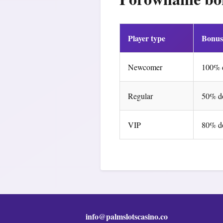
Player type
Bonu
Newcomer
100% 
Regular
50% d
VIP
80% d
info@palmslotscasino.co