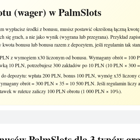
tu (wager) w PalmSlots
 wypłacisz środki z bonusu, musisz postawić określoną łączną kwotę. 
h się grach, a nie jako wynik (wygrana lub przegrana). Przykład zapis
 kwota bonusu lub bonusu razem z depozytem, jeśli regulamin tak sta
PLN z wymogiem x30 liczonym od bonusu. Wymagany obrót = 100 
stawką 10 PLN, potrzebujesz 300 zakładów po 10 PLN (10 PLN × 300 
do depozytu: wpłata 200 PLN, bonus 100 PLN, wymóg x35 liczony o
magany obrót = 300 PLN × 35 = 10 500 PLN. Jeśli regulamin liczy a
tawek w ruletce zaliczy 100 PLN obrotu (1 000 PLN × 10%).
nusów PalmSlots dla 3 typów gr