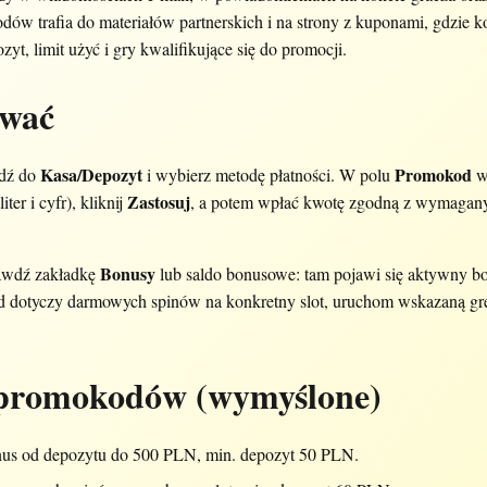
ów trafia do materiałów partnerskich i na strony z kuponami, gdzie k
yt, limit użyć i gry kwalifikujące się do promocji.
ować
Kasa/Depozyt
Promokod
jdź do
i wybierz metodę płatności. W polu
w
Zastosuj
ter i cyfr), kliknij
, a potem wpłać kwotę zgodną z wymagan
Bonusy
rawdź zakładkę
lub saldo bonusowe: tam pojawi się aktywny bo
od dotyczy darmowych spinów na konkretny slot, uruchom wskazaną grę
 promokodów (wymyślone)
s od depozytu do 500 PLN, min. depozyt 50 PLN.