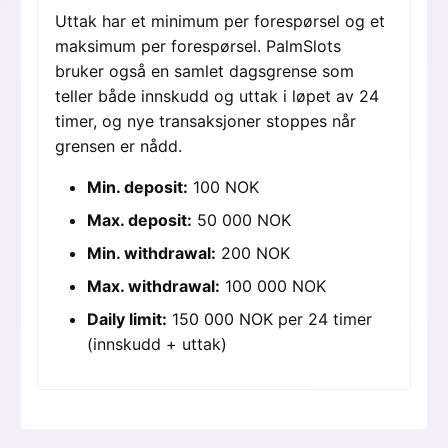
Uttak har et minimum per forespørsel og et
maksimum per forespørsel. PalmSlots
bruker også en samlet dagsgrense som
teller både innskudd og uttak i løpet av 24
timer, og nye transaksjoner stoppes når
grensen er nådd.
Min. deposit:
100 NOK
Max. deposit:
50 000 NOK
Min. withdrawal:
200 NOK
Max. withdrawal:
100 000 NOK
Daily limit:
150 000 NOK per 24 timer
(innskudd + uttak)