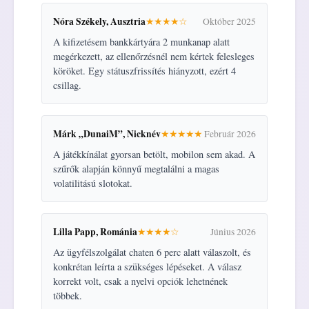
Nóra Székely, Ausztria
★★★★☆
Október 2025
A kifizetésem bankkártyára 2 munkanap alatt
megérkezett, az ellenőrzésnél nem kértek felesleges
köröket. Egy státuszfrissítés hiányzott, ezért 4
csillag.
Márk „DunaiM”, Nicknév
★★★★★
Február 2026
A játékkínálat gyorsan betölt, mobilon sem akad. A
szűrők alapján könnyű megtalálni a magas
volatilitású slotokat.
Lilla Papp, Románia
★★★★☆
Június 2026
Az ügyfélszolgálat chaten 6 perc alatt válaszolt, és
konkrétan leírta a szükséges lépéseket. A válasz
korrekt volt, csak a nyelvi opciók lehetnének
többek.