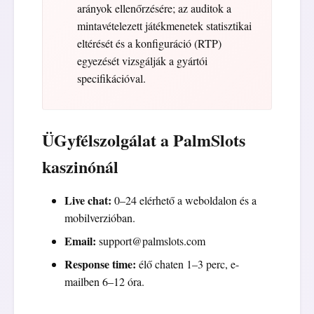
arányok ellenőrzésére; az auditok a
mintavételezett játékmenetek statisztikai
eltérését és a konfiguráció (RTP)
egyezését vizsgálják a gyártói
specifikációval.
ÜGyfélszolgálat a PalmSlots
kaszinónál
Live chat:
0–24 elérhető a weboldalon és a
mobilverzióban.
Email:
support@palmslots.com
Response time:
élő chaten 1–3 perc, e-
mailben 6–12 óra.